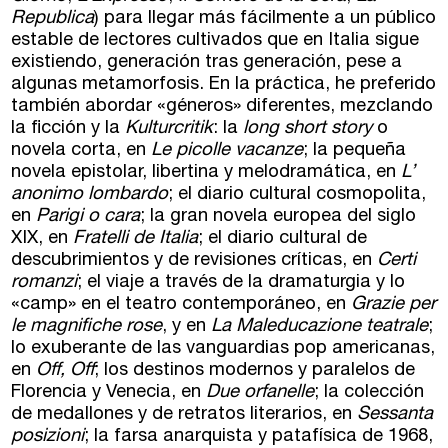
Republica
) para llegar más fácilmente a un público
Comunidad
estable de lectores cultivados que en Italia sigue
existiendo, generación tras generación, pese a
Club de Escritura
algunas metamorfosis. En la práctica, he preferido
también abordar «géneros» diferentes, mezclando
Concursos
la ficción y la
Kulturcritik
: la
long short story
o
novela corta, en
Le picolle vacanze
; la pequeña
novela epistolar, libertina y melodramática, en
L’
Editorial
anonimo lombardo
; el diario cultural cosmopolita,
en
Parigi o cara
; la gran novela europea del siglo
Catálogo
XIX, en
Fratelli de Italia
; el diario cultural de
descubrimientos y de revisiones críticas, en
Certi
Ebooks
romanzi
; el viaje a través de la dramaturgia y lo
«camp» en el teatro contemporáneo, en
Grazie per
le magnifiche rose
, y en
La Maleducazione teatrale
;
Recursos
lo exuberante de las vanguardias pop americanas,
en
Off, Off
; los destinos modernos y paralelos de
Asesoría y Corrección
Florencia y Venecia, en
Due orfanelle
; la colección
de medallones y de retratos literarios, en
Sessanta
Tutorías
posizioni
; la farsa anarquista y patafísica de 1968,