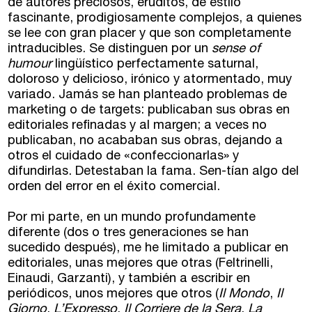
de autores preciosos, eruditos, de estilo
fascinante, prodigiosamente complejos, a quienes
El taller de escritura creativa
Murcia
se lee con gran placer y que son completamente
intraducibles. Se distinguen por un
sense of
Málaga
Cursos
humour
lingüístico perfectamente saturnal,
doloroso y delicioso, irónico y atormentado, muy
Bilbao
variado. Jamás se han planteado problemas de
Curso integral de narrativa
marketing o de targets: publicaban sus obras en
editoriales refinadas y al margen; a veces no
Máster de creación poética
Vitoria
publicaban, no acababan sus obras, dejando a
otros el cuidado de «confeccionarlas» y
Zaragoza
fuentetaja
difundirlas. Detestaban la fama. Sen-tían algo del
orden del error en el éxito comercial.
Santander
Quiénes somos
Por mi parte, en un mundo profundamente
Gijón
diferente (dos o tres generaciones se han
Nuestra filosofía
sucedido después), me he limitado a publicar en
Nuestro equipo
editoriales, unas mejores que otras (Feltrinelli,
Palma
Einaudi, Garzanti), y también a escribir en
Coordinadores
periódicos, unos mejores que otros (
Il Mondo
,
Il
Las Palmas
Giorno
,
L’Expresso
,
Il Corriere de la Sera
,
La