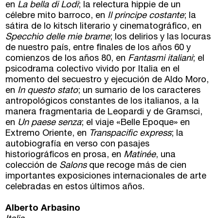
en
La bella di Lodi
; la relectura hippie de un
Directorios
célebre mito barroco, en
Il principe costante
; la
sátira de lo kitsch literario y cinematográfico, en
Specchio delle mie brame
; los delirios y las locuras
Contacto
de nuestro país, entre finales de los años 60 y
comienzos de los años 80, en
Fantasmi italiani
; el
Escríbenos
psicodrama colectivo vivido por Italia en el
momento del secuestro y ejecución de Aldo Moro,
Guía Rápida
en
In questo stato
; un sumario de los caracteres
antropológicos constantes de los italianos, a la
manera fragmentaria de Leopardi y de Gramsci,
Dónde estamos
en
Un paese senza
; el viaje «Belle Epoque» en
Extremo Oriente, en
Transpacific express
; la
Sede central:
autobiografía en verso con pasajes
Cervantes nº21, entlo.
historiográficos en prosa, en
Matinée
, una
28014 Madrid
colección de
Salons
que recoge más de cien
importantes exposiciones internacionales de arte
info@fuentetajaliteraria.com
celebradas en estos últimos años.
Tel 91 531 15 09
WhatsApp 619 027 626
Alberto Arbasino