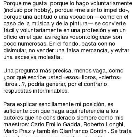
Porque me gusta, porque lo hago voluntariamente
(incluso por hobby), porque «me siento impelido»,
porque una actitud o una vocación —como en el
caso de la música y de la pintura— se convierte
fácil y voluntariamente en una profesión y en un
oficio en el que las reglas «deontológicas» son
poco numerosas. En el fondo, basta con no
disimular, no vender una falsa mercancía, y evitar
una excesiva molestia.
Talleres de escritura
Madrid
Presenciales en Madrid
Una pregunta más precisa, menos vaga, como
¿por qué escribe usted «esos» libros, «ciertos»
libros...?, podría generar, por el contrario,
Barcelona
En directo a través de Zoom
Talleres presenciales ≻
respuestas interminables.
Talleres por videoconferencia
Sevilla
Para explicar sencillamente mi posición, es
Talleres online
suficiente con que haga aquí referencia a los
Valencia
autores que he considerado siempre como mis
Intensivos de verano ≻
maestros: Carlo Emilio Gadda, Roberto Longhi,
Mario Praz y también Gianfranco Contini. Se trata
Alicante
Recreativa 26