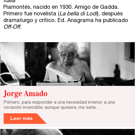
Italia
Horario de atención:
Piamontés, nacido en 1930. Amigo de Gadda.
De lunes a viernes
Primero fue novelista (
La bella di Lodi
), después
de 10 a 15 y 17 a 20 horas
dramaturgo y crítico. Ed. Anagrama ha publicado
Off-Off
.
Jorge Amado
Primero, para responder a una necesidad interior, a una
vocación invencible; aunque quisiera, me sería…
Leer más