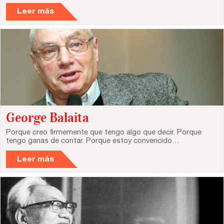
Leer más
Catálogo
Ebooks
Recursos
Asesoría y Corrección
Tutorías
George Balaita
Directorios
Porque creo firmemente que tengo algo que decir. Porque
tengo ganas de contar. Porque estoy convencido…
Leer más
Contacto
Escríbenos
Guía Rápida