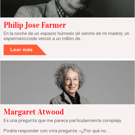
Zaragoza
fuentetaja
Philip Jose Farmer
Santander
Quiénes somos
En la noche de un espacio húmedo (el vientre de mi madre), un
espermatozoide venció a un millón de…
Gijón
Nuestra filosofía
Leer más
Nuestro equipo
Palma
Coordinadores
Las Palmas
Comunidad
Club de Escritura
Margaret Atwood
Concursos
Es una pregunta que me parece particularmente compleja.
Editorial
Podría responder con otra pregunta: «¿Por qué no…