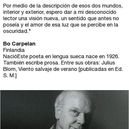
Por medio de la descripción de esos dos mundos,
Talleres de escritura
Madrid
Presenciales en Madrid
interior y exterior, espero dar a mi desconocido
lector una visión nueva, un sentido que antes no
Barcelona
En directo a través de Zoom
Talleres presenciales ≻
poseía y el amor de esa luz que se percibe en la
oscuridad."
Talleres por videoconferencia
Sevilla
Bo Carpelan
Talleres online
Finlandia
Valencia
NacióEste poeta en lengua sueca nace en 1926.
Intensivos de verano ≻
También escribe prosa. Entre sus obras: Julius
Alicante
Recreativa 26
Blom, Viento salvaje de verano [publicadas en Ed.
S. M.]
El taller de escritura creativa
Murcia
Málaga
Cursos
Bilbao
Curso integral de narrativa
Máster de creación poética
Vitoria