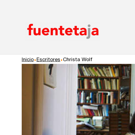
×
×
×
Inicio
Escritores
Christa Wolf
Talleres de escritura
Madrid
Presenciales en Madrid