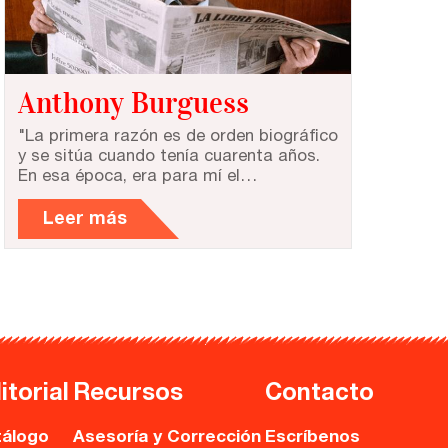
Anthony Burguess
"La primera razón es de orden biográfico
y se sitúa cuando tenía cuarenta años.
En esa época, era para mí el…
Leer más
itorial
Recursos
Contacto
álogo
Asesoría y Corrección
Escríbenos