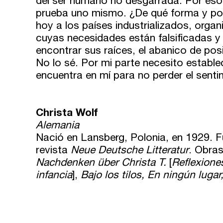
del ser humano no desgarrada. Por eso 
prueba uno mismo. ¿De qué forma y por
hoy a los países industrializados, organi
Catálogo
cuyas necesidades están falsificadas y
Ebooks
encontrar sus raíces, el abanico de pos
No lo sé. Por mi parte necesito estable
encuentra en mí para no perder el senti
Recursos
Asesoría y Corrección
Christa Wolf
Alemania
Tutorías
Nació en Lansberg, Polonia, en 1929. F
revista
Neue Deutsche Litteratur
. Obra
Directorios
Nachdenken über Christa T.
[
Reflexione
infancia
],
Bajo los tilos, En ningún lugar
Contacto
Escríbenos