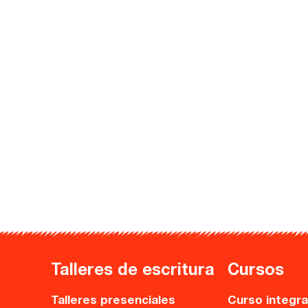
Guía Rápida
Dónde estamos
Sede central:
Cervantes nº21, entlo.
28014 Madrid
info@fuentetajaliteraria.com
Tel 91 531 15 09
WhatsApp 619 027 626
Horario de atención:
De lunes a viernes
Talleres de escritura
Cursos
de 10 a 15 y 17 a 20 horas
Talleres presenciales
Curso integra