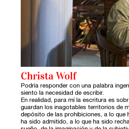
Barcelona
En directo a través de Zoom
Talleres presenciales ≻
Talleres por videoconferencia
Sevilla
Talleres online
Valencia
Intensivos de verano ≻
Alicante
Recreativa 26
El taller de escritura creativa
Christa Wolf
Murcia
Podría responder con una palabra ingeni
Málaga
Cursos
siento la necesidad de escribir.
En realidad, para mí la escritura es sobr
Bilbao
Curso integral de narrativa
guardan los inagotables territorios de 
depósito de las prohibiciones, a lo que 
Vitoria
Máster de creación poética
ha sido admitido, a lo que ha sido recha