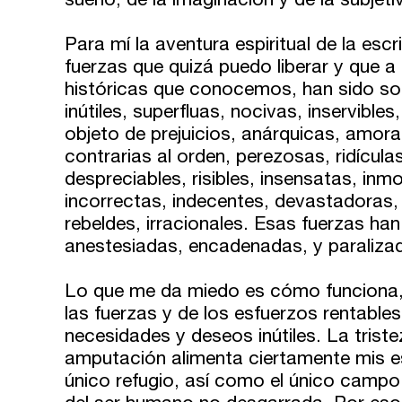
sueño, de la imaginación y de la subjeti
Zaragoza
fuentetaja
Para mí la aventura espiritual de la esc
Santander
fuerzas que quizá puedo liberar y que a 
Quiénes somos
históricas que conocemos, han sido so
Gijón
inútiles, superfluas, nocivas, inservibles
Nuestra filosofía
objeto de prejuicios, anárquicas, amor
Nuestro equipo
Palma
contrarias al orden, perezosas, ridículas
despreciables, risibles, insensatas, inm
Coordinadores
incorrectas, indecentes, devastadoras, e
Las Palmas
rebeldes, irracionales. Esas fuerzas ha
anestesiadas, encadenadas, y paraliza
Comunidad
Lo que me da miedo es cómo funciona, e
Club de Escritura
las fuerzas y de los esfuerzos rentabl
necesidades y deseos inútiles. La trist
Concursos
amputación alimenta ciertamente mis esc
único refugio, así como el único campo
Editorial