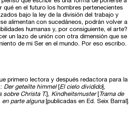
pienso que escribir es una forma de ponerse a
 qué en el futuro los hombres pertenecientes
zados bajo la ley de la división del trabajo y
 se alimentan con sucedáneos, podrán volver a
ibilidades humanas y, por consiguiente, el arte?
cer un lazo de unión con otra dimensión que se
miento de mi Ser en el mundo. Por eso escribo.
ue primero lectora y después redactora para la
s:
Der geteilte himmel
[
El cielo dividido
],
s sobre Christa T.
],
Kindheitsmuster
[
Trama de
, en parte alguna
[publicadas en Ed. Seix Barral]