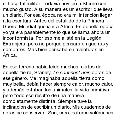
el hospital militar. Todavía hoy leo a Sterne con
Málaga
Cursos
mucho gusto. A su manera es un escritor que lleva
un diario. Por esa época no era mi intención llegar
Bilbao
Curso integral de narrativa
a la escritura. Antes del estallido de la Primera
Guerra Mundial quería ir a África. En aquella época
Máster de creación poética
Vitoria
yo ya era pasablemente lo que se llama ahora un
inconformista. Por eso me alisté en la Legión
Zaragoza
Extranjera, pero no porque pensara en guerras y
fuentetaja
combates. Más bien pensaba en aventuras en
África.
Santander
Quiénes somos
En ese terreno había leído muchos relatos de
Gijón
Nuestra filosofía
aquella tierra, Stanley,
Le continent noir
, obras de
ese género. Me imaginaba aquella tierra como
Nuestro equipo
Palma
muy bella, debía hacer siempre calor, mucho calor,
y además estaban los animales, la vida primitiva,
Coordinadores
pero todo eso resultó de una manera
Las Palmas
completamente distinta. Siempre tuve la
Comunidad
inclinación de escribir un diario. Mis cuadernos de
notas se conservan. Son, creo, catorce volúmenes