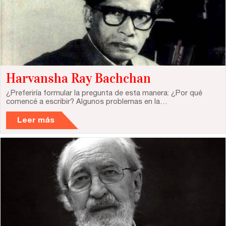
Contacto
Escríbenos
Guía Rápida
Harvansha Ray Bachchan
Dónde estamos
¿Preferiría formular la pregunta de esta manera: ¿Por qué
comencé a escribir? Algunos problemas en la…
Sede central:
Leer más
Cervantes nº21, entlo.
28014 Madrid
info@fuentetajaliteraria.com
Tel 91 531 15 09
WhatsApp 619 027 626
Horario de atención:
De lunes a viernes
de 10 a 15 y 17 a 20 horas