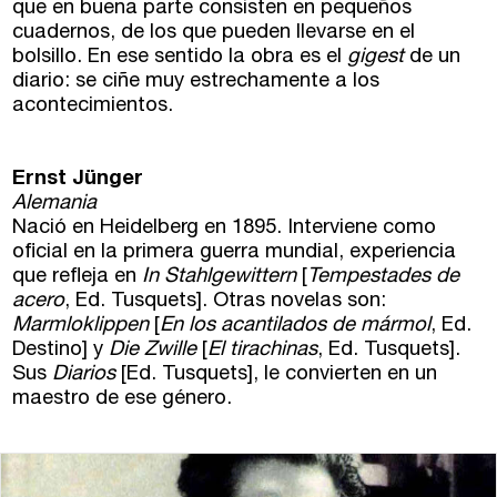
que en buena parte consisten en pequeños
Club de Escritura
cuadernos, de los que pueden llevarse en el
bolsillo. En ese sentido la obra es el
gigest
de un
Concursos
diario: se ciñe muy estrechamente a los
acontecimientos.
Editorial
Ernst Jünger
Catálogo
Alemania
Nació en Heidelberg en 1895. Interviene como
Ebooks
oficial en la primera guerra mundial, experiencia
que refleja en
In Stahlgewittern
[
Tempestades de
Recursos
acero
, Ed. Tusquets]. Otras novelas son:
Marmloklippen
[
En los acantilados de mármol
, Ed.
Destino] y
Die Zwille
[
El tirachinas
, Ed. Tusquets].
Asesoría y Corrección
Sus
Diarios
[Ed. Tusquets], le convierten en un
maestro de ese género.
Tutorías
Directorios