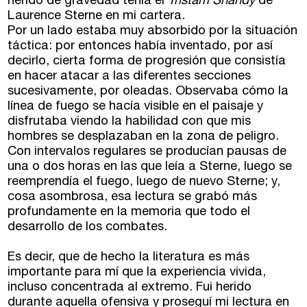
herido de gravedad tenía el
Tristam Shandy
de
Laurence Sterne en mi cartera.
Por un lado estaba muy absorbido por la situación
táctica: por entonces había inventado, por así
decirlo, cierta forma de progresión que consistía
en hacer atacar a las diferentes secciones
sucesivamente, por oleadas. Observaba cómo la
línea de fuego se hacía visible en el paisaje y
Talleres de escritura
Madrid
Presenciales en Madrid
disfrutaba viendo la habilidad con que mis
hombres se desplazaban en la zona de peligro.
Barcelona
En directo a través de Zoom
Talleres presenciales ≻
Con intervalos regulares se producían pausas de
una o dos horas en las que leía a Sterne, luego se
Talleres por videoconferencia
reemprendía el fuego, luego de nuevo Sterne; y,
Sevilla
cosa asombrosa, esa lectura se grabó más
Talleres online
profundamente en la memoria que todo el
Valencia
desarrollo de los combates.
Intensivos de verano ≻
Alicante
Recreativa 26
Es decir, que de hecho la literatura es más
importante para mí que la experiencia vivida,
El taller de escritura creativa
Murcia
incluso concentrada al extremo. Fui herido
durante aquella ofensiva y proseguí mi lectura en