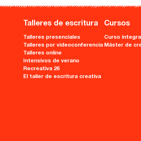
Ebooks
Recursos
Talleres de escritura
Cursos
Talleres presenciales
Curso integra
Asesoría y Corrección
Talleres por videoconferencia
Máster de cr
Talleres online
Tutorías
Intensivos de verano
Directorios
Recreativa 26
El taller de escritura creativa
Contacto
Escríbenos
Guía Rápida
Dónde estamos