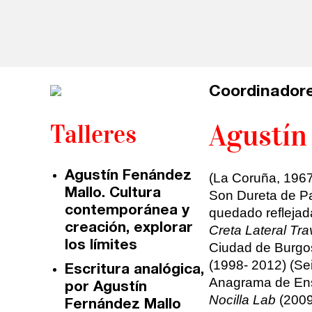
Sevilla
Talleres online
Valencia
Intensivos de verano ≻
Alicante
Recreativa 26
Coordinadore
El taller de escritura creativa
Murcia
Agustín
Talleres
Málaga
Cursos
Agustín Fenández
(La Coruña, 1967)
Bilbao
Mallo. Cultura
Son Dureta de Pa
Curso integral de narrativa
contemporánea y
quedado reflejad
Vitoria
Máster de creación poética
creación, explorar
Creta Lateral Tra
los límites
Ciudad de Burgo
Zaragoza
(1998- 2012) (Se
fuentetaja
Escritura analógica,
Anagrama de Ensa
por Agustín
Santander
Nocilla Lab
(2009
Fernández Mallo