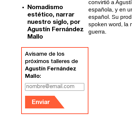
Quiénes somos
convirtió a Agust
Nomadismo
Gijón
española, y en un
Nuestra filosofía
estético, narrar
español. Su produ
nuestro siglo, por
spoken word, la m
Nuestro equipo
Palma
Agustín Fernández
guerra.
Coordinadores
Mallo
Las Palmas
Avísame de los
Comunidad
próximos talleres de
Agustín Fernández
Club de Escritura
Mallo
:
Concursos
Enviar
Editorial
Catálogo