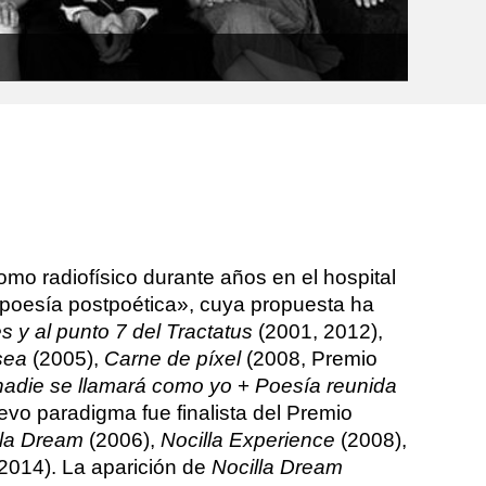
omo radiofísico durante años en el hospital
«poesía postpoética», cuya propuesta ha
 y al punto 7 del Tractatus
(2001, 2012),
sea
(2005),
Carne de píxel
(2008, Premio
nadie se llamará como yo
+
Poesía reunida
evo paradigma fue finalista del Premio
lla Dream
(2006),
Nocilla Experience
(2008),
2014). La aparición de
Nocilla Dream