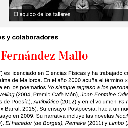
El equipo de los talleres
s y colaboradores
 Fernández Mallo
 es licenciado en Ciencias Físicas y ha trabajado c
lma de Mallorca. En el año 2000 acuña el término 
a en los poemarios
Yo siempre regreso a los pezones
velling
(2004, Premio Cafè Món),
Joan Fontaine Odi
s de Poesía),
Antibiótico
(2012) y en el volumen
Ya 
ix Barral, 2015). Su ensayo Postpoesía, hacia un nu
yo en 2009. Su narrativa incluye las novelas
Noci
),
El hacedor (de Borges), Remake
(2011) y
Limbo
(