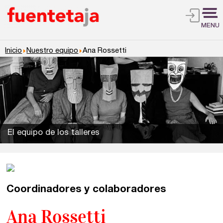
MENU
Inicio
Nuestro equipo
Ana Rossetti
El equipo de los talleres
Talleres de escritura
Madrid
Presenciales en Madrid
Coordinadores y colaboradores
Ana Rossetti
Barcelona
En directo a través de Zoom
Talleres presenciales ≻