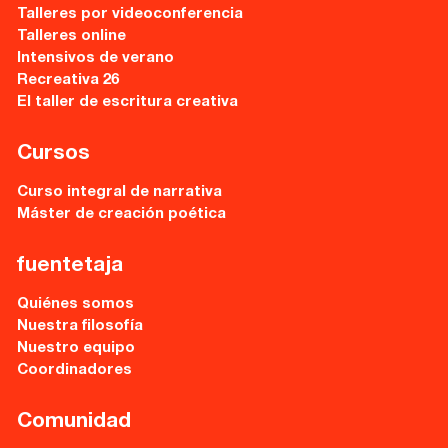
Talleres por videoconferencia
Recursos
Talleres online
Intensivos de verano
Recreativa 26
Asesoría y Corrección
El taller de escritura creativa
Tutorías
Cursos
Directorios
Curso integral de narrativa
Máster de creación poética
Contacto
fuentetaja
Escríbenos
Quiénes somos
Guía Rápida
Nuestra filosofía
Nuestro equipo
Coordinadores
Dónde estamos
Comunidad
Sede central: