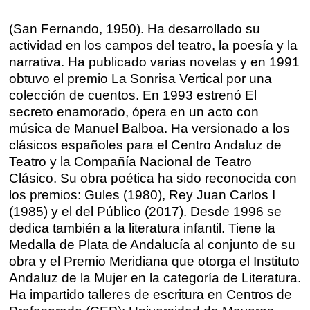
Talleres por videoconferencia
Sevilla
(San Fernando, 1950). Ha desarrollado su
Talleres online
actividad en los campos del teatro, la poesía y la
Valencia
narrativa. Ha publicado varias novelas y en 1991
Intensivos de verano ≻
obtuvo el premio La Sonrisa Vertical por una
Alicante
Recreativa 26
colección de cuentos. En 1993 estrenó El
secreto enamorado, ópera en un acto con
El taller de escritura creativa
Murcia
música de Manuel Balboa. Ha versionado a los
clásicos españoles para el Centro Andaluz de
Málaga
Teatro y la Compañía Nacional de Teatro
Cursos
Clásico. Su obra poética ha sido reconocida con
Bilbao
los premios: Gules (1980), Rey Juan Carlos I
Curso integral de narrativa
(1985) y el del Público (2017). Desde 1996 se
Máster de creación poética
dedica también a la literatura infantil. Tiene la
Vitoria
Medalla de Plata de Andalucía al conjunto de su
obra y el Premio Meridiana que otorga el Instituto
Zaragoza
fuentetaja
Andaluz de la Mujer en la categoría de Literatura.
Ha impartido talleres de escritura en Centros de
Santander
Quiénes somos