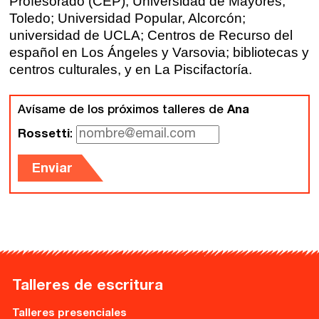
Profesorado (CEP); Universidad de Mayores,
Toledo; Universidad Popular, Alcorcón;
Gijón
Nuestra filosofía
universidad de UCLA; Centros de Recurso del
Nuestro equipo
español en Los Ángeles y Varsovia; bibliotecas y
Palma
centros culturales, y en La Piscifactoría.
Coordinadores
Las Palmas
Avísame de los próximos talleres de
Ana
Comunidad
Rossetti
:
Club de Escritura
Enviar
Concursos
Editorial
Catálogo
Talleres de escritura
Ebooks
Talleres presenciales