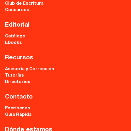
Cervantes nº21, entlo.
Club de Escritura
28014 Madrid
Concursos
info@fuentetajaliteraria.com
Editorial
Tel 91 531 15 09
WhatsApp 619 027 626
Catálogo
Ebooks
Horario de atención:
De lunes a viernes
Recursos
de 10 a 15 y 17 a 20 horas
Asesoría y Corrección
Tutorías
Directorios
Contacto
Escríbenos
Guía Rápida
Dónde estamos