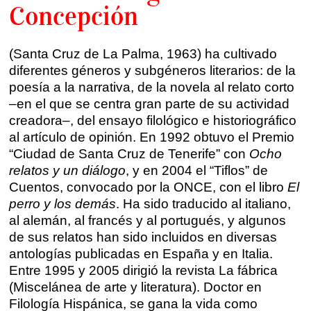
Concepción
Barcelona
En directo a través de Zoom
Talleres presenciales ≻
Talleres por videoconferencia
Sevilla
(Santa Cruz de La Palma, 1963) ha cultivado
diferentes géneros y subgéneros literarios: de la
Talleres online
Valencia
poesía a la narrativa, de la novela al relato corto
Intensivos de verano ≻
–en el que se centra gran parte de su actividad
Alicante
creadora–, del ensayo filológico e historiográfico
Recreativa 26
al artículo de opinión. En 1992 obtuvo el Premio
El taller de escritura creativa
“Ciudad de Santa Cruz de Tenerife” con
Ocho
Murcia
relatos y un diálogo
, y en 2004 el “Tiflos” de
Cuentos, convocado por la ONCE, con el libro
El
Málaga
Cursos
perro y los demás
. Ha sido traducido al italiano,
al alemán, al francés y al portugués, y algunos
Bilbao
Curso integral de narrativa
de sus relatos han sido incluidos en diversas
antologías publicadas en España y en Italia.
Máster de creación poética
Vitoria
Entre 1995 y 2005 dirigió la revista La fábrica
(Miscelánea de arte y literatura). Doctor en
Zaragoza
fuentetaja
Filología Hispánica, se gana la vida como