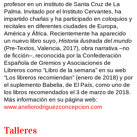
profesor en un instituto de Santa Cruz de La
Santander
Palma. Invitado por el Instituto Cervantes, ha
Quiénes somos
impartido charlas y ha participado en coloquios y
Gijón
Nuestra filosofía
recitales en diferentes ciudades de Europa,
América y África. Recientemente ha aparecido
Nuestro equipo
Palma
un nuevo libro suyo,
Historia ilustrada del mundo
Coordinadores
(Pre-Textos, Valencia, 2017), obra narrativa –no
Las Palmas
de ficción–, reconocida por la Confederación
Española de Gremios y Asociaciones de
Comunidad
Libreros como “Libro de la semana” en su web
“Los libreros recomiendan” (enero de 2018) y por
Club de Escritura
el suplemento Babelia, de El País, como uno de
los libros recomendados el 3 de marzo de 2018.
Concursos
Más información en su página web:
www.aneliorodriguezconcepcion.com
Editorial
Talleres
Catálogo