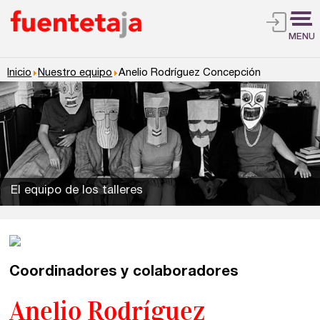
MENU
Inicio
Nuestro equipo
Anelio Rodríguez Concepción
El equipo de los talleres
Coordinadores y colaboradores
Talleres de escritura
Madrid
Presenciales en Madrid
Anelio Rodríguez