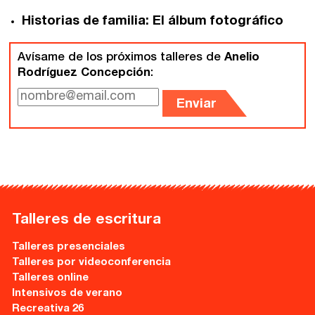
Ebooks
Historias de familia: El álbum fotográfico
Recursos
Avísame de los próximos talleres de
Anelio
Rodríguez Concepción
:
Asesoría y Corrección
Enviar
Tutorías
Directorios
Contacto
Talleres de escritura
Escríbenos
Talleres presenciales
Guía Rápida
Talleres por videoconferencia
Talleres online
Intensivos de verano
Dónde estamos
Recreativa 26