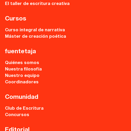
El taller de escritura creativa
Sede central:
Cervantes nº21, entlo.
Cursos
28014 Madrid
Curso integral de narrativa
info@fuentetajaliteraria.com
Máster de creación poética
Tel 91 531 15 09
WhatsApp 619 027 626
fuentetaja
Horario de atención:
Quiénes somos
De lunes a viernes
Nuestra filosofía
de 10 a 15 y 17 a 20 horas
Nuestro equipo
Coordinadores
Comunidad
Club de Escritura
Concursos
Editorial