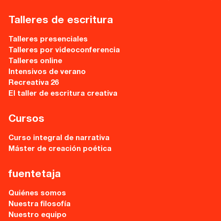
Nuestro equipo
Palma
Talleres de escritura
Coordinadores
Talleres presenciales
Las Palmas
Talleres por videoconferencia
Comunidad
Talleres online
Intensivos de verano
Recreativa 26
Club de Escritura
El taller de escritura creativa
Concursos
Cursos
Editorial
Curso integral de narrativa
Máster de creación poética
Catálogo
fuentetaja
Ebooks
Quiénes somos
Nuestra filosofía
Recursos
Nuestro equipo