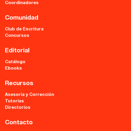
Coordinadores
Asesoría y Corrección
Comunidad
Tutorías
Club de Escritura
Directorios
Concursos
Editorial
Contacto
Catálogo
Ebooks
Escríbenos
Guía Rápida
Recursos
Asesoría y Corrección
Dónde estamos
Tutorías
Directorios
Sede central:
Cervantes nº21, entlo.
Contacto
28014 Madrid