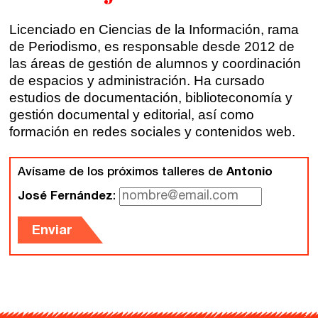
Talleres online
Valencia
Licenciado en Ciencias de la Información, rama
Intensivos de verano ≻
de Periodismo, es responsable desde 2012 de
Alicante
las áreas de gestión de alumnos y coordinación
Recreativa 26
de espacios y administración. Ha cursado
El taller de escritura creativa
Murcia
estudios de documentación, biblioteconomía y
gestión documental y editorial, así como
formación en redes sociales y contenidos web.
Málaga
Cursos
Bilbao
Avísame de los próximos talleres de
Antonio
Curso integral de narrativa
José Fernández
:
Máster de creación poética
Vitoria
Enviar
Zaragoza
fuentetaja
Santander
Quiénes somos
Gijón
Nuestra filosofía