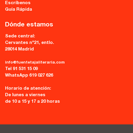
Escríbenos
info@fuentetajaliteraria.com
Guía Rápida
Tel 91 531 15 09
WhatsApp 619 027 626
Dónde estamos
Horario de atención:
Sede central:
De lunes a viernes
Cervantes nº21, entlo.
de 10 a 15 y 17 a 20 horas
28014 Madrid
info@fuentetajaliteraria.com
Tel 91 531 15 09
WhatsApp 619 027 626
Horario de atención:
De lunes a viernes
de 10 a 15 y 17 a 20 horas