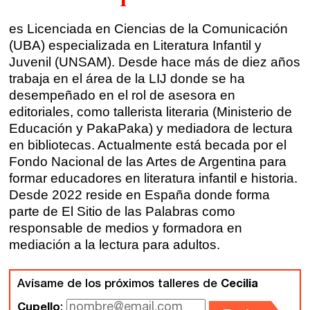
Sevilla
Talleres online
es Licenciada en Ciencias de la Comunicación
Valencia
(UBA) especializada en Literatura Infantil y
Intensivos de verano ≻
Juvenil (UNSAM). Desde hace más de diez años
Alicante
Recreativa 26
trabaja en el área de la LIJ donde se ha
desempeñado en el rol de asesora en
El taller de escritura creativa
Murcia
editoriales, como tallerista literaria (Ministerio de
Educación y PakaPaka) y mediadora de lectura
Málaga
Cursos
en bibliotecas. Actualmente está becada por el
Fondo Nacional de las Artes de Argentina para
Bilbao
formar educadores en literatura infantil e historia.
Curso integral de narrativa
Desde 2022 reside en España donde forma
Máster de creación poética
Vitoria
parte de El Sitio de las Palabras como
responsable de medios y formadora en
Zaragoza
mediación a la lectura para adultos.
fuentetaja
Santander
Avísame de los próximos talleres de
Cecilia
Quiénes somos
Cupello
: