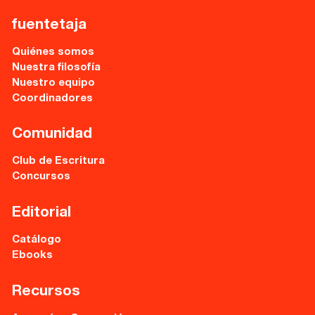
Recursos
fuentetaja
Asesoría y Corrección
Quiénes somos
Tutorías
Nuestra filosofía
Nuestro equipo
Directorios
Coordinadores
Comunidad
Contacto
Club de Escritura
Escríbenos
Concursos
Guía Rápida
Editorial
Catálogo
Dónde estamos
Ebooks
Sede central:
Recursos
Cervantes nº21, entlo.