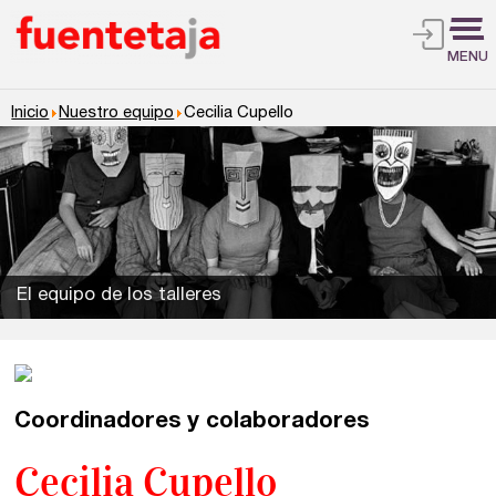
MENU
Inicio
Nuestro equipo
Cecilia Cupello
El equipo de los talleres
Talleres de escritura
Madrid
Presenciales en Madrid
Coordinadores y colaboradores
Barcelona
En directo a través de Zoom
Talleres presenciales ≻
Cecilia Cupello
Talleres por videoconferencia