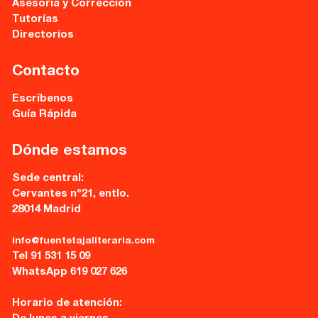
28014 Madrid
Asesoría y Corrección
Tutorías
info@fuentetajaliteraria.com
Directorios
Tel 91 531 15 09
WhatsApp 619 027 626
Contacto
Horario de atención:
Escríbenos
De lunes a viernes
Guía Rápida
de 10 a 15 y 17 a 20 horas
Dónde estamos
Sede central:
Cervantes nº21, entlo.
28014 Madrid
info@fuentetajaliteraria.com
Tel 91 531 15 09
WhatsApp 619 027 626
Horario de atención: