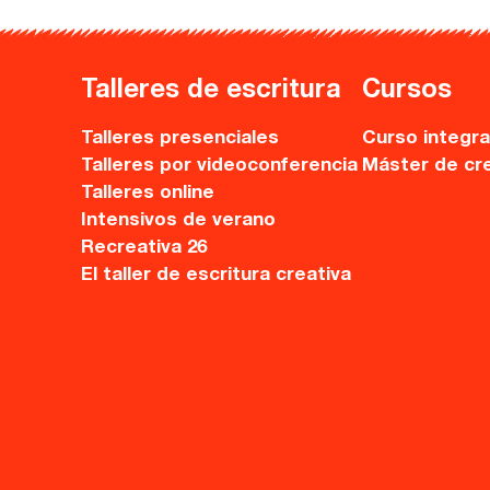
Nuestro equipo
Palma
Coordinadores
Talleres de escritura
Cursos
Las Palmas
Talleres presenciales
Curso integra
Comunidad
Talleres por videoconferencia
Máster de cr
Talleres online
Club de Escritura
Intensivos de verano
Recreativa 26
Concursos
El taller de escritura creativa
Editorial
Catálogo
Ebooks