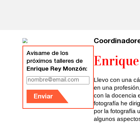
Valencia
Intensivos de verano ≻
Alicante
Recreativa 26
El taller de escritura creativa
Murcia
Coordinadore
Málaga
Cursos
Avísame de los
Enrique
próximos talleres de
Bilbao
Enrique Rey Monzón
:
Curso integral de narrativa
Llevo con una cá
Vitoria
Máster de creación poética
en una profesión
con la docencia 
Enviar
Zaragoza
fotografía he dir
fuentetaja
por la fotografía
Santander
algunos aspectos,
Quiénes somos
Gijón
Nuestra filosofía