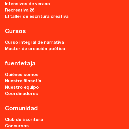
Intensivos de verano
Recursos
Recreativa 26
El taller de escritura creativa
Asesoría y Corrección
Cursos
Tutorías
Curso integral de narrativa
Directorios
Máster de creación poética
Contacto
fuentetaja
Quiénes somos
Escríbenos
Nuestra filosofía
Nuestro equipo
Guía Rápida
Coordinadores
Dónde estamos
Comunidad
Club de Escritura
Sede central:
Concursos