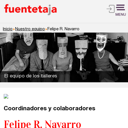
MENU
Inicio
Nuestro equipo
Felipe R. Navarro
El equipo de los talleres
Talleres de escritura
Madrid
Presenciales en Madrid
Coordinadores y colaboradores
Barcelona
En directo a través de Zoom
Felipe R. Navarro
Talleres presenciales ≻