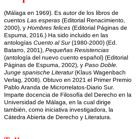
Talleres por videoconferencia
Sevilla
(Málaga en 1969). Es autor de los libros de
Talleres online
cuentos
Las esperas
(Editorial Renacimiento,
Valencia
2000), y
Hombres felices
(Editorial Páginas de
Intensivos de verano ≻
Espuma, 2016.) Ha sido incluido en las
Alicante
Recreativa 26
antologías
Cuento al Sur
(1980-2000) (Ed.
Batarro, 2001),
Pequeñas Resistencias
El taller de escritura creativa
Murcia
(antología del nuevo cuento español) (Editorial
Páginas de Espuma, 2002), y
Paso Doble.
Málaga
Cursos
Junge spanische Literatur
(Klaus Wagenbach
Verlag, 2008). Obtuvo en 2021 el Primer Premio
Bilbao
Pablo Aranda de Microrrelatos-Diario Sur.
Curso integral de narrativa
Imparte docencia de Filosofía del Derecho en la
Máster de creación poética
Vitoria
Universidad de Málaga, en la cual dirige
también, como iniciativa investigadora, la
Zaragoza
Cátedra Abierta de Derecho y Literatura.
fuentetaja
Santander
Quiénes somos