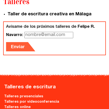
Talleres
Gijón
Nuestra filosofía
Taller de escritura creativa en Málaga
Nuestro equipo
Palma
Coordinadores
Avísame de los próximos talleres de
Felipe R.
Las Palmas
Navarro
:
Comunidad
Enviar
Club de Escritura
Concursos
Editorial
Talleres de escritura
Catálogo
Talleres presenciales
Ebooks
Talleres por videoconferencia
Talleres online