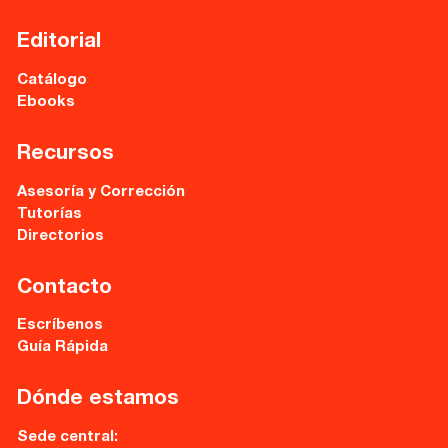
Cervantes nº21, entlo.
28014 Madrid
Editorial
info@fuentetajaliteraria.com
Catálogo
Tel 91 531 15 09
Ebooks
WhatsApp 619 027 626
Recursos
Horario de atención:
De lunes a viernes
Asesoría y Corrección
de 10 a 15 y 17 a 20 horas
Tutorías
Directorios
Contacto
Escríbenos
Guía Rápida
Dónde estamos
Sede central: