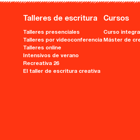
Ebooks
Talleres de escritura
Cursos
Recursos
Talleres presenciales
Curso integra
Asesoría y Corrección
Talleres por videoconferencia
Máster de cr
Talleres online
Tutorías
Intensivos de verano
Recreativa 26
Directorios
El taller de escritura creativa
Contacto
Escríbenos
Guía Rápida
Dónde estamos