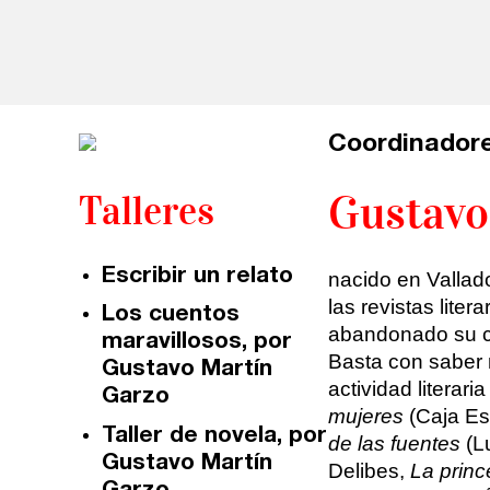
Talleres online
Valencia
Intensivos de verano ≻
Alicante
Recreativa 26
Coordinadore
El taller de escritura creativa
Murcia
Gustavo
Talleres
Málaga
Cursos
Escribir un relato
nacido en Vallado
Bilbao
las revistas lite
Curso integral de narrativa
Los cuentos
abandonado su ci
maravillosos, por
Vitoria
Máster de creación poética
Basta con saber m
Gustavo Martín
actividad literar
Garzo
Zaragoza
mujeres
(Caja Es
fuentetaja
Taller de novela, por
de las fuentes
(L
Gustavo Martín
Santander
Delibes,
La prin
Quiénes somos