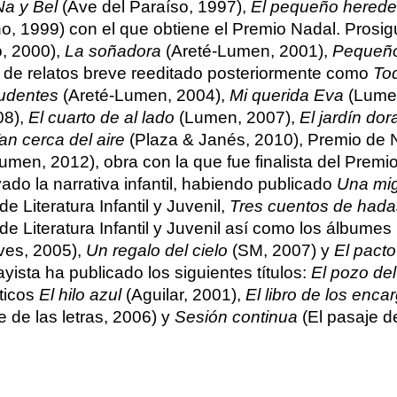
Ña y Bel
(Ave del Paraíso, 1997),
El pequeño herede
o, 1999) con el que obtiene el Premio Nadal. Prosig
, 2000),
La soñadora
(Areté-Lumen, 2001),
Pequeño
ro de relatos breve reeditado posteriormente como
To
udentes
(Areté-Lumen, 2004),
Mi querida Eva
(Lumen
08),
El cuarto de al lado
(Lumen, 2007),
El jardín do
an cerca del aire
(Plaza & Janés, 2010), Premio de 
umen, 2012), obra con la que fue finalista del Premio
ado la narrativa infantil, habiendo publicado
Una mi
e Literatura Infantil y Juvenil,
Tres cuentos de hada
e Literatura Infantil y Juvenil así como los álbumes
ves, 2005),
Un regalo del cielo
(SM, 2007) y
El pact
ista ha publicado los siguientes títulos:
El pozo de
sticos
El hilo azul
(Aguilar, 2001),
El libro de los enca
e de las letras, 2006) y
Sesión continua
(El pasaje de