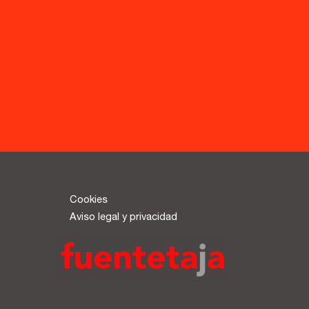
Sede central:
Cervantes nº21, entlo.
28014 Madrid
info@fuentetajaliteraria.com
Tel 91 531 15 09
WhatsApp 619 027 626
Horario de atención:
De lunes a viernes
Cookies
de 10 a 15 y 17 a 20 horas
Aviso legal y privacidad