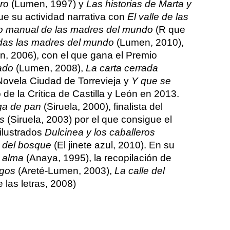
ro
(Lumen, 1997) y
Las historias de Marta y
ue su actividad narrativa con
El valle de las
 manual de las madres del mundo
(R que
das las madres del mundo
(Lumen, 2010),
, 2006), con el que gana el Premio
rado
(Lumen, 2008),
La carta cerrada
Novela Ciudad de Torrevieja y
Y que se
 de la Crítica de Castilla y León en 2013.
ga de pan
(Siruela, 2000), finalista del
s
(Siruela, 2003) por el que consigue el
 ilustrados
Dulcinea y los caballeros
o del bosque
(El jinete azul, 2010). En su
l alma
(Anaya, 1995), la recopilación de
rgos
(Areté-Lumen, 2003),
La calle del
 las letras, 2008)