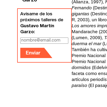
Garzo
(Alianza, 1997),
Gijón
Fernando
(Destin
Nuestra filosofía
gigantas
(Destino
Avísame de los
Nuestro equipo
R, 2003), un lib
Palma
próximos talleres de
Los amores impr
Gustavo Martín
Coordinadores
Mandarache (20
Las Palmas
Garzo
:
(Lumen, 2009),
T
duerma el mar
(L
Comunidad
También ha cultiv
Enviar
Premio Nacional d
Club de Escritura
Premio Nacional d
dormidos
(Edelvi
Concursos
faceta como ensay
artículos periodí
Editorial
paraíso
(El pasaj
Catálogo