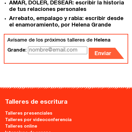
AMAR, DOLER, DESEAR: escribir la historia
Gijón
Nuestra filosofía
de tus relaciones personales
Arrebato, empalago y rabia: escribir desde
Nuestro equipo
Palma
el enamoramiento, por Helena Grande
Coordinadores
Las Palmas
Avísame de los próximos talleres de
Helena
Comunidad
Grande
:
Enviar
Club de Escritura
Concursos
Editorial
Talleres de escritura
Catálogo
Talleres presenciales
Talleres por videoconferencia
Ebooks
Talleres online