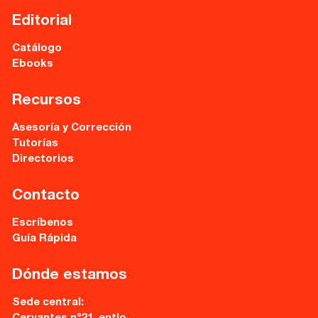
Cervantes nº21, entlo.
28014 Madrid
Editorial
info@fuentetajaliteraria.com
Catálogo
Tel 91 531 15 09
Ebooks
WhatsApp 619 027 626
Recursos
Horario de atención:
De lunes a viernes
Asesoría y Corrección
de 10 a 15 y 17 a 20 horas
Tutorías
Directorios
Contacto
Escríbenos
Guía Rápida
Dónde estamos
Sede central: