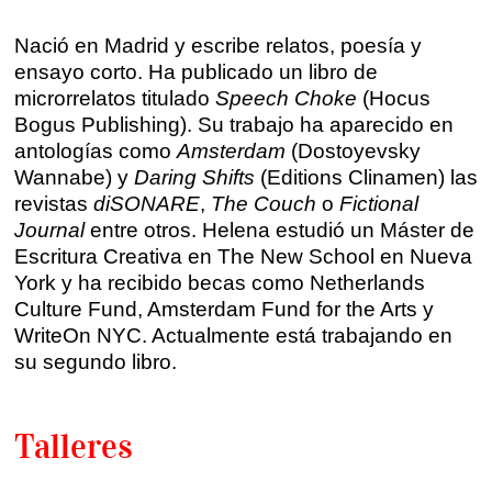
Talleres por videoconferencia
Sevilla
Nació en Madrid y escribe relatos, poesía y
Talleres online
ensayo corto. Ha publicado un libro de
Valencia
microrrelatos titulado
Speech Choke
(Hocus
Intensivos de verano ≻
Bogus Publishing). Su trabajo ha aparecido en
Alicante
Recreativa 26
antologías como
Amsterdam
(Dostoyevsky
Wannabe) y
Daring Shifts
(Editions Clinamen) las
El taller de escritura creativa
Murcia
revistas
diSONARE
,
The Couch
o
Fictional
Journal
entre otros. Helena estudió un Máster de
Málaga
Cursos
Escritura Creativa en The New School en Nueva
York y ha recibido becas como Netherlands
Bilbao
Culture Fund, Amsterdam Fund for the Arts y
Curso integral de narrativa
WriteOn NYC. Actualmente está trabajando en
Máster de creación poética
Vitoria
su segundo libro.
Zaragoza
fuentetaja
Talleres
Santander
Quiénes somos