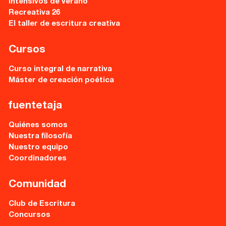
Intensivos de verano
Recursos
Recreativa 26
El taller de escritura creativa
Asesoría y Corrección
Cursos
Tutorías
Curso integral de narrativa
Directorios
Máster de creación poética
fuentetaja
Contacto
Quiénes somos
Nuestra filosofía
Escríbenos
Nuestro equipo
Guía Rápida
Coordinadores
Comunidad
Dónde estamos
Club de Escritura
Sede central:
Concursos