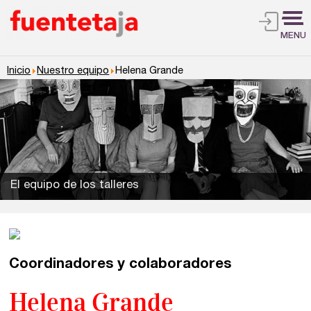
MENU
Inicio
Nuestro equipo
Helena Grande
El equipo de los talleres
Talleres de escritura
Madrid
Presenciales en Madrid
Coordinadores y colaboradores
Barcelona
En directo a través de Zoom
Helena Grande
Talleres presenciales ≻