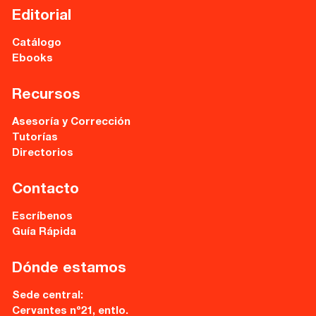
Cervantes nº21, entlo.
Editorial
28014 Madrid
Catálogo
info@fuentetajaliteraria.com
Ebooks
Tel 91 531 15 09
WhatsApp 619 027 626
Recursos
Horario de atención:
Asesoría y Corrección
De lunes a viernes
Tutorías
de 10 a 15 y 17 a 20 horas
Directorios
Contacto
Escríbenos
Guía Rápida
Dónde estamos
Sede central:
Cervantes nº21, entlo.