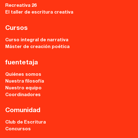
Recreativa 26
Recursos
El taller de escritura creativa
Asesoría y Corrección
Cursos
Tutorías
Curso integral de narrativa
Máster de creación poética
Directorios
fuentetaja
Contacto
Quiénes somos
Nuestra filosofía
Escríbenos
Nuestro equipo
Coordinadores
Guía Rápida
Comunidad
Dónde estamos
Club de Escritura
Concursos
Sede central: