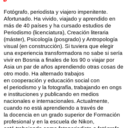
Talleres por videoconferencia
Sevilla
Fotógrafo, periodista y viajero impenitente.
Talleres online
Afortunado. Ha vivido, viajado y aprendido en
Valencia
más de 40 países y ha cursado estudios de
Intensivos de verano ≻
Periodismo (licenciatura), Creación literaria
Alicante
Recreativa 26
(máster), Psicología (posgrado) y Antropología
visual (en construcción). Si tuviera que elegir
El taller de escritura creativa
Murcia
una experiencia transformadora no sabe si sería
vivir en Bosnia a finales de los 90 o viajar por
Málaga
Cursos
Asia un par de años aprendiendo otras cosas de
otro modo. Ha alternado trabajos
Bilbao
en cooperación y educación social con
Curso integral de narrativa
el periodismo y la fotografía, trabajando en ongs
Máster de creación poética
Vitoria
e instituciones y publicando en medios
nacionales e internacionales. Actualmente,
Zaragoza
cuando no está aprendiendo a través de
fuentetaja
la docencia en un grado superior de Formación
Santander
profesional y en la escuela de Nikon,
Quiénes somos