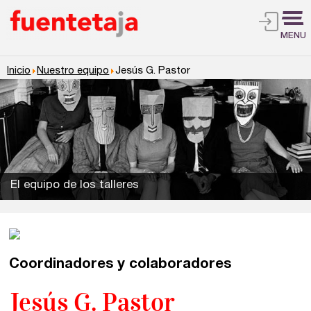
MENU
Inicio
Nuestro equipo
Jesús G. Pastor
El equipo de los talleres
Talleres de escritura
Madrid
Presenciales en Madrid
Coordinadores y colaboradores
Barcelona
En directo a través de Zoom
Jesús G. Pastor
Talleres presenciales ≻