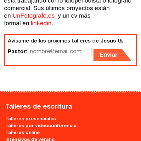
está trabajando como fotoperiodista o fotógrafo
Gijón
comercial. Sus últimos proyectos están
Nuestra filosofía
en
UnFotografo.es
y un cv más
Nuestro equipo
formal en
linkedin
.
Palma
Coordinadores
Las Palmas
Avísame de los próximos talleres de
Jesús G.
Comunidad
Pastor
:
Enviar
Club de Escritura
Concursos
Editorial
Talleres de escritura
Catálogo
Talleres presenciales
Talleres por videoconferencia
Ebooks
Talleres online
Intensivos de verano