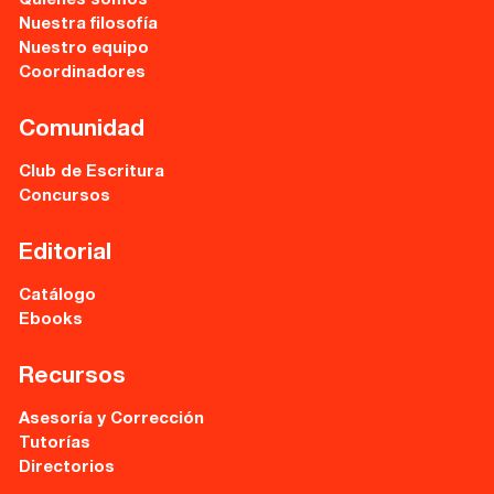
Quiénes somos
Sede central:
Nuestra filosofía
Cervantes nº21, entlo.
Nuestro equipo
28014 Madrid
Coordinadores
info@fuentetajaliteraria.com
Tel 91 531 15 09
Comunidad
WhatsApp 619 027 626
Club de Escritura
Horario de atención:
Concursos
De lunes a viernes
de 10 a 15 y 17 a 20 horas
Editorial
Catálogo
Ebooks
Recursos
Asesoría y Corrección
Tutorías
Directorios