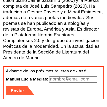
colombiano Jaime Jaramillo (2000) y la Poesía
Quiénes somos
completa de José Luis Sampedro (2020). Ha
Gijón
traducido a Cesare Pavese y a Mihail Eminescu,
Nuestra filosofía
además de a varios poetas medievales. Sus
Nuestro equipo
poemas se han publicado en antologías y
Palma
revistas de Europa, América y Asia. Es director
Coordinadores
de la Plataforma literaria Escritores
Las Palmas
Complutenses 2.0 y del grupo de investigación
Comunidad
Poéticas de la modernidad. En la actualidad es
Presidente de la Sección de Literatura del
Ateneo de Madrid.
Club de Escritura
Concursos
Avísame de los próximos talleres de
José
Manuel Lucía Megías
:
Editorial
Enviar
Catálogo
Ebooks