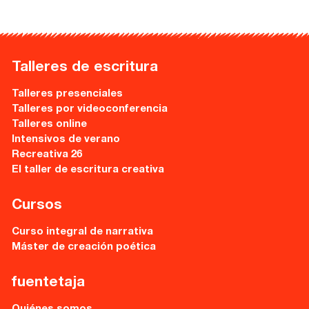
Recursos
Talleres de escritura
Asesoría y Corrección
Talleres presenciales
Tutorías
Talleres por videoconferencia
Directorios
Talleres online
Intensivos de verano
Recreativa 26
Contacto
El taller de escritura creativa
Escríbenos
Cursos
Guía Rápida
Curso integral de narrativa
Máster de creación poética
Dónde estamos
fuentetaja