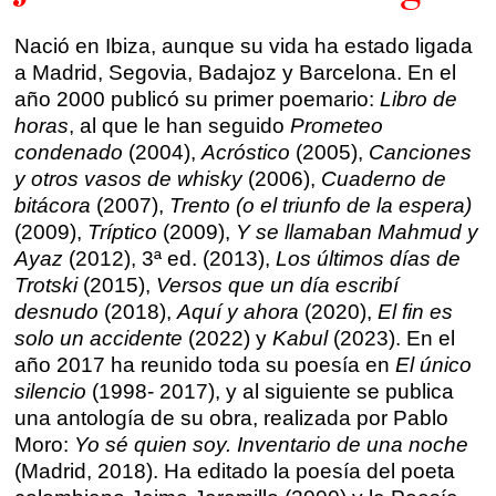
Talleres presenciales ≻
Talleres por videoconferencia
Nació en Ibiza, aunque su vida ha estado ligada
Sevilla
a Madrid, Segovia, Badajoz y Barcelona. En el
Talleres online
año 2000 publicó su primer poemario:
Libro de
Valencia
horas
, al que le han seguido
Prometeo
Intensivos de verano ≻
condenado
(2004),
Acróstico
(2005),
Canciones
Alicante
Recreativa 26
y otros vasos de whisky
(2006),
Cuaderno de
bitácora
(2007),
Trento (o el triunfo de la espera)
El taller de escritura creativa
Murcia
(2009),
Tríptico
(2009),
Y se llamaban Mahmud y
Ayaz
(2012), 3ª ed. (2013),
Los últimos días de
Málaga
Cursos
Trotski
(2015),
Versos que un día escribí
desnudo
(2018),
Aquí y ahora
(2020),
El fin es
Bilbao
solo un accidente
(2022) y
Kabul
(2023). En el
Curso integral de narrativa
año 2017 ha reunido toda su poesía en
El único
Máster de creación poética
Vitoria
silencio
(1998- 2017), y al siguiente se publica
una antología de su obra, realizada por Pablo
Zaragoza
Moro:
Yo sé quien soy. Inventario de una noche
fuentetaja
(Madrid, 2018). Ha editado la poesía del poeta
Santander