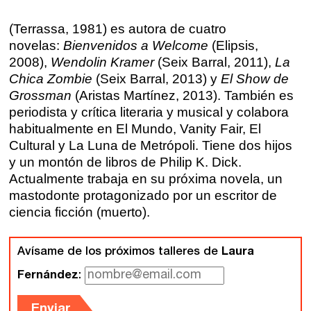
Sevilla
Talleres online
(Terrassa, 1981) es autora de cuatro
Valencia
novelas:
Bienvenidos a Welcome
(Elipsis,
Intensivos de verano ≻
2008),
Wendolin Kramer
(Seix Barral, 2011),
La
Alicante
Recreativa 26
Chica Zombie
(Seix Barral, 2013) y
El Show de
Grossman
(Aristas Martínez, 2013). También es
El taller de escritura creativa
Murcia
periodista y crítica literaria y musical y colabora
habitualmente en El Mundo, Vanity Fair, El
Málaga
Cursos
Cultural y La Luna de Metrópoli. Tiene dos hijos
y un montón de libros de Philip K. Dick.
Bilbao
Actualmente trabaja en su próxima novela, un
Curso integral de narrativa
mastodonte protagonizado por un escritor de
Máster de creación poética
Vitoria
ciencia ficción (muerto).
Zaragoza
fuentetaja
Avísame de los próximos talleres de
Laura
Fernández
:
Santander
Quiénes somos
Enviar