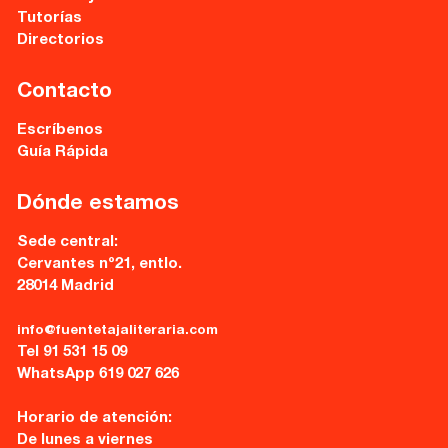
28014 Madrid
Tutorías
Directorios
info@fuentetajaliteraria.com
Tel 91 531 15 09
WhatsApp 619 027 626
Contacto
Escríbenos
Horario de atención:
Guía Rápida
De lunes a viernes
de 10 a 15 y 17 a 20 horas
Dónde estamos
Sede central:
Cervantes nº21, entlo.
28014 Madrid
info@fuentetajaliteraria.com
Tel 91 531 15 09
WhatsApp 619 027 626
Horario de atención:
De lunes a viernes