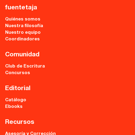
Recursos
fuentetaja
Asesoría y Corrección
Quiénes somos
Nuestra filosofía
Tutorías
Nuestro equipo
Coordinadores
Directorios
Comunidad
Contacto
Club de Escritura
Concursos
Escríbenos
Guía Rápida
Editorial
Catálogo
Dónde estamos
Ebooks
Recursos
Sede central:
Cervantes nº21, entlo.
Asesoría y Corrección