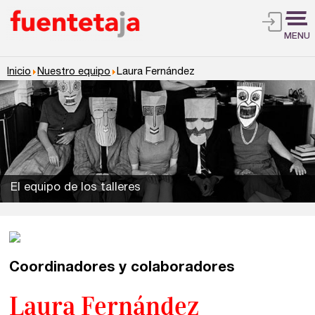
MENU
Inicio
Nuestro equipo
Laura Fernández
El equipo de los talleres
Talleres de escritura
Madrid
Presenciales en Madrid
Coordinadores y colaboradores
Barcelona
En directo a través de Zoom
Talleres presenciales ≻
Laura Fernández
Talleres por videoconferencia