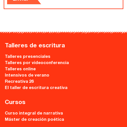
Gijón
Nuestra filosofía
Nuestro equipo
Palma
Coordinadores
Las Palmas
Comunidad
Talleres de escritura
Club de Escritura
Talleres presenciales
Talleres por videoconferencia
Concursos
Talleres online
Intensivos de verano
Recreativa 26
Editorial
El taller de escritura creativa
Catálogo
Cursos
Ebooks
Curso integral de narrativa
Máster de creación poética