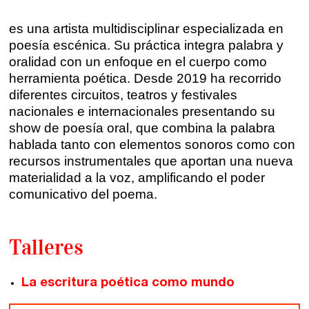
Sevilla
Talleres online
es una artista multidisciplinar especializada en
Valencia
poesía escénica. Su práctica integra palabra y
Intensivos de verano ≻
oralidad con un enfoque en el cuerpo como
Alicante
herramienta poética. Desde 2019 ha recorrido
Recreativa 26
diferentes circuitos, teatros y festivales
El taller de escritura creativa
Murcia
nacionales e internacionales presentando su
show de poesía oral, que combina la palabra
Málaga
hablada tanto con elementos sonoros como con
Cursos
recursos instrumentales que aportan una nueva
materialidad a la voz, amplificando el poder
Bilbao
Curso integral de narrativa
comunicativo del poema.
Máster de creación poética
Vitoria
Talleres
Zaragoza
fuentetaja
Santander
La escritura poética como mundo
Quiénes somos