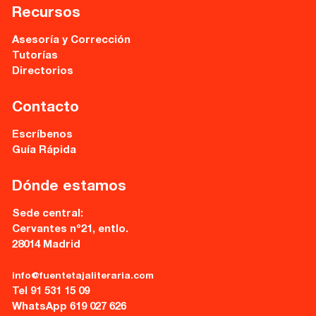
28014 Madrid
Recursos
info@fuentetajaliteraria.com
Asesoría y Corrección
Tel 91 531 15 09
Tutorías
WhatsApp 619 027 626
Directorios
Horario de atención:
Contacto
De lunes a viernes
de 10 a 15 y 17 a 20 horas
Escríbenos
Guía Rápida
Dónde estamos
Sede central:
Cervantes nº21, entlo.
28014 Madrid
info@fuentetajaliteraria.com
Tel 91 531 15 09
WhatsApp 619 027 626