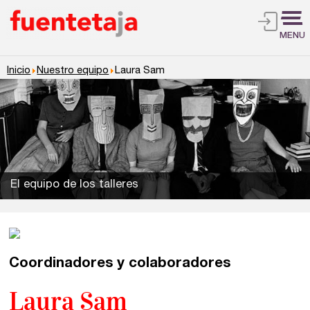
MENU
Inicio
Nuestro equipo
Laura Sam
El equipo de los talleres
Talleres de escritura
Madrid
Presenciales en Madrid
Coordinadores y colaboradores
Barcelona
En directo a través de Zoom
Talleres presenciales ≻
Laura Sam
Talleres por videoconferencia