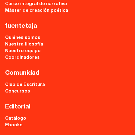
Recursos
Curso integral de narrativa
Máster de creación poética
Asesoría y Corrección
fuentetaja
Tutorías
Quiénes somos
Directorios
Nuestra filosofía
Nuestro equipo
Coordinadores
Contacto
Comunidad
Escríbenos
Club de Escritura
Guía Rápida
Concursos
Editorial
Dónde estamos
Catálogo
Sede central:
Ebooks
Cervantes nº21, entlo.