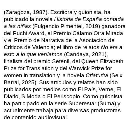
Barcelona
En directo a través de Zoom
Talleres presenciales ≻
(Zaragoza, 1987). Escritora y guionista, ha
Talleres por videoconferencia
publicado la novela
Historia de España contada
Sevilla
a las niñas
(Fulgencio Pimentel, 2019) ganadora
Talleres online
del Puchi Award, el Premio Cálamo Otra Mirada
Valencia
y el Premio de Narrativa de la Asociación de
Intensivos de verano ≻
Críticos de Valencia; el libro de relatos
No era a
Alicante
Recreativa 26
esto a lo que veníamos
(Candaya, 2021),
finalista del premio Setenil, del Queen Elizabeth
El taller de escritura creativa
Murcia
Prize for Translation y del Warwick Prize for
women in translation y la novela
Criaturita
(Seix
Málaga
Cursos
Barral, 2025). Sus artículos y relatos han sido
publicados por medios como El País, Verne, El
Bilbao
Diario, S Moda o El Periscopio. Como guionista
Curso integral de narrativa
ha participado en la serie Superestar (Suma) y
Máster de creación poética
Vitoria
actualmente trabaja para diversas productoras
de contenido audiovisual.
Zaragoza
fuentetaja