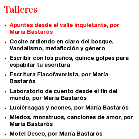
Santander
Talleres
Quiénes somos
Gijón
Nuestra filosofía
Apuntes desde el valle inquietante, por
María Bastarós
Nuestro equipo
Palma
Coche ardiendo en claro del bosque.
Coordinadores
Vandalismo, metaficción y género
Las Palmas
Escribir con los puños, quince golpes para
Comunidad
espabilar tu escritura
Escritura Flacofavorista, por María
Bastarós
Club de Escritura
Laboratorio de cuento desde el fin del
Concursos
mundo, por María Bastarós
Luciérnagas y neones, por María Bastarós
Editorial
Miedos, monstruos, canciones de amor, por
María Bastarós
Catálogo
Motel Deseo, por María Bastarós