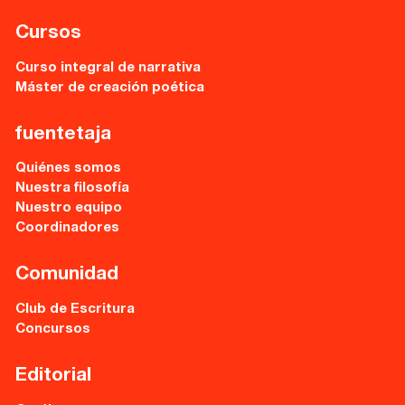
Sede central:
Cursos
Cervantes nº21, entlo.
28014 Madrid
Curso integral de narrativa
Máster de creación poética
info@fuentetajaliteraria.com
Tel 91 531 15 09
fuentetaja
WhatsApp 619 027 626
Quiénes somos
Horario de atención:
Nuestra filosofía
De lunes a viernes
Nuestro equipo
de 10 a 15 y 17 a 20 horas
Coordinadores
Comunidad
Club de Escritura
Concursos
Editorial