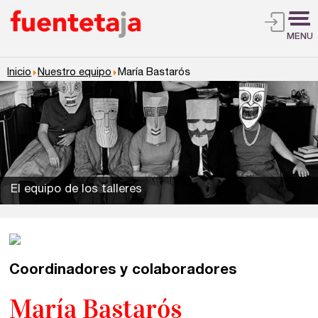
MENU
Inicio
Nuestro equipo
María Bastarós
El equipo de los talleres
Coordinadores y colaboradores
Talleres de escritura
Madrid
Presenciales en Madrid
María Bastarós