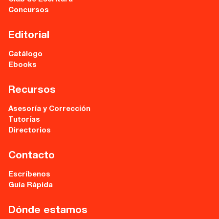
Cervantes nº21, entlo.
Concursos
28014 Madrid
Editorial
info@fuentetajaliteraria.com
Tel 91 531 15 09
Catálogo
WhatsApp 619 027 626
Ebooks
Horario de atención:
De lunes a viernes
Recursos
de 10 a 15 y 17 a 20 horas
Asesoría y Corrección
Tutorías
Directorios
Contacto
Escríbenos
Guía Rápida
Dónde estamos