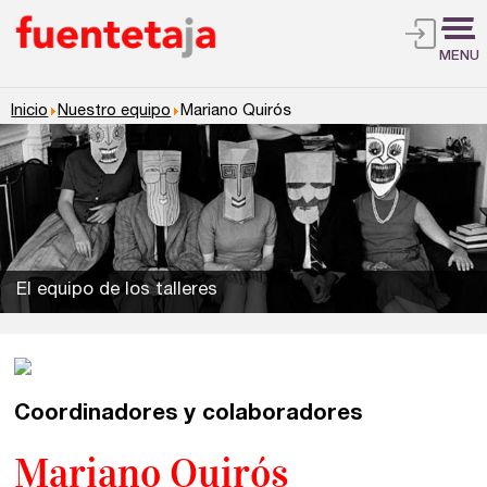
MENU
Inicio
Nuestro equipo
Mariano Quirós
El equipo de los talleres
Talleres de escritura
Madrid
Presenciales en Madrid
Coordinadores y colaboradores
Mariano Quirós
Barcelona
En directo a través de Zoom
Talleres presenciales ≻