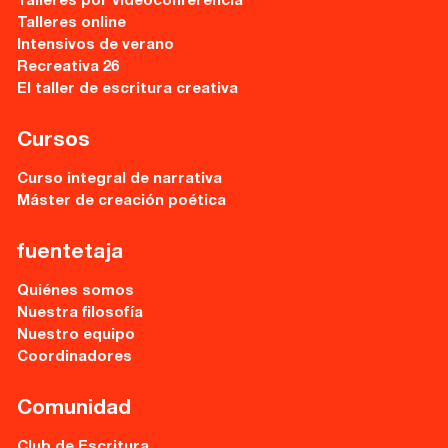
Talleres por videoconferencia
Talleres online
Recursos
Intensivos de verano
Recreativa 26
Asesoría y Corrección
El taller de escritura creativa
Tutorías
Cursos
Directorios
Curso integral de narrativa
Máster de creación poética
Contacto
fuentetaja
Escríbenos
Quiénes somos
Nuestra filosofía
Guía Rápida
Nuestro equipo
Coordinadores
Dónde estamos
Comunidad
Sede central:
Club de Escritura