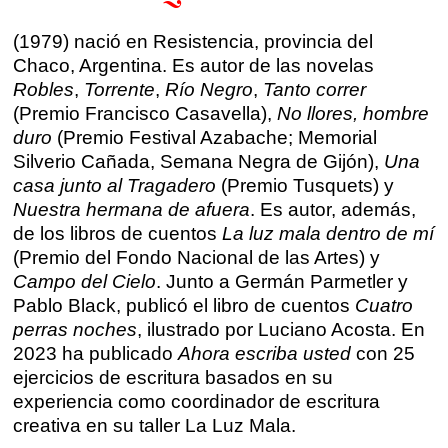
Talleres por videoconferencia
Sevilla
(1979) nació en Resistencia, provincia del
Talleres online
Chaco, Argentina. Es autor de las novelas
Valencia
Robles
,
Torrente
,
Río Negro
,
Tanto correr
Intensivos de verano ≻
(Premio Francisco Casavella),
No llores, hombre
Alicante
Recreativa 26
duro
(Premio Festival Azabache; Memorial
Silverio Cañada, Semana Negra de Gijón),
Una
El taller de escritura creativa
Murcia
casa junto al Tragadero
(Premio Tusquets) y
Nuestra hermana de afuera
. Es autor, además,
Málaga
Cursos
de los libros de cuentos
La luz mala dentro de mí
(Premio del Fondo Nacional de las Artes) y
Bilbao
Campo del Cielo
. Junto a Germán Parmetler y
Curso integral de narrativa
Pablo Black, publicó el libro de cuentos
Cuatro
Máster de creación poética
Vitoria
perras noches
, ilustrado por Luciano Acosta. En
2023 ha publicado
Ahora escriba usted
con 25
ejercicios de escritura basados en su
Zaragoza
fuentetaja
experiencia como coordinador de escritura
creativa en su taller La Luz Mala.
Santander
Quiénes somos