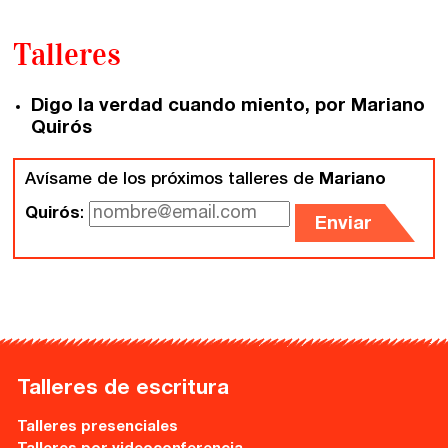
Gijón
Nuestra filosofía
Talleres
Nuestro equipo
Palma
Digo la verdad cuando miento, por Mariano
Coordinadores
Las Palmas
Quirós
Comunidad
Avísame de los próximos talleres de
Mariano
Quirós
:
Club de Escritura
Enviar
Concursos
Editorial
Catálogo
Talleres de escritura
Ebooks
Talleres presenciales