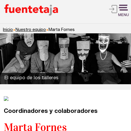
MENU
Inicio
Nuestro equipo
Marta Fornes
El equipo de los talleres
Talleres de escritura
Madrid
Presenciales en Madrid
Coordinadores y colaboradores
Barcelona
En directo a través de Zoom
Talleres presenciales ≻
Marta Fornes