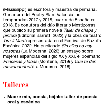
Talleres por videoconferencia
Sevilla
Talleres online
(Mississippi) es escritora y maestra de primaria.
Valencia
Ganadora del Poetry Slam Valencia las
Intensivos de verano ≻
temporadas 2017 y 2018, cuarta de España en
2018. Es coautora del dúo literario Mestizorras
Alicante
Recreativa 26
que publicó su primera novela
Taller de chapa y
pintura
(Editorial Barrett, 2022) y la obra de teatro
El taller de escritura creativa
Murcia
Tira-li Martí
representada en el Festival de Ruzafa
Escénica 2022. Ha publicado
Sin ellas no hay
Málaga
Cursos
nosotras
(La Moderna, 2020) un ensayo sobre
mujeres españolas del siglo XX y XXI, el poemario
Bilbao
Princesas y lobas
(Montena, 2019) y
Que te den
Curso integral de narrativa
mr.wonderfool
(La Moderna, 2018).
Máster de creación poética
Vitoria
Talleres
Zaragoza
fuentetaja
Santander
Madre mía, poesía, bájale: taller de poesía
Quiénes somos
oral y escénica