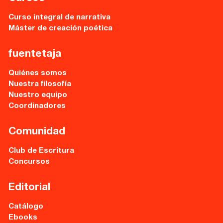
Recursos
Curso integral de narrativa
Máster de creación poética
Asesoría y Corrección
Tutorías
fuentetaja
Directorios
Quiénes somos
Nuestra filosofía
Nuestro equipo
Contacto
Coordinadores
Escríbenos
Comunidad
Guía Rápida
Club de Escritura
Concursos
Dónde estamos
Editorial
Sede central:
Catálogo
Cervantes nº21, entlo.
Ebooks