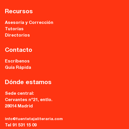
28014 Madrid
Recursos
info@fuentetajaliteraria.com
Tel 91 531 15 09
Asesoría y Corrección
WhatsApp 619 027 626
Tutorías
Directorios
Horario de atención:
De lunes a viernes
Contacto
de 10 a 15 y 17 a 20 horas
Escríbenos
Guía Rápida
Dónde estamos
Sede central:
Cervantes nº21, entlo.
28014 Madrid
info@fuentetajaliteraria.com
Tel 91 531 15 09