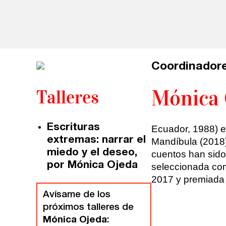
Talleres online
Valencia
Intensivos de verano ≻
Alicante
Recreativa 26
El taller de escritura creativa
Murcia
Coordinadore
Mónica 
Talleres
Málaga
Cursos
Bilbao
Curso integral de narrativa
Escrituras
Ecuador, 1988) e
extremas: narrar el
Mandíbula (2018),
Vitoria
Máster de creación poética
miedo y el deseo,
cuentos han sido
por Mónica Ojeda
seleccionada com
Zaragoza
fuentetaja
2017 y premiada c
Avísame de los
Santander
próximos talleres de
Quiénes somos
Mónica Ojeda
:
Gijón