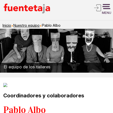
MENU
Inicio
Nuestro equipo
Pablo Albo
El equipo de los talleres
Coordinadores y colaboradores
Talleres de escritura
Madrid
Presenciales en Madrid
Pablo Albo