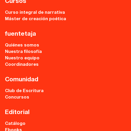
Cursos
Sede central:
Cervantes nº21, entlo.
Curso integral de narrativa
28014 Madrid
Máster de creación poética
info@fuentetajaliteraria.com
fuentetaja
Tel 91 531 15 09
WhatsApp 619 027 626
Quiénes somos
Nuestra filosofía
Horario de atención:
Nuestro equipo
De lunes a viernes
Coordinadores
de 10 a 15 y 17 a 20 horas
Comunidad
Club de Escritura
Concursos
Editorial
Catálogo
Ebooks