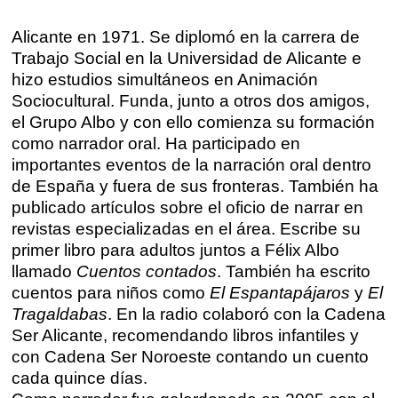
Barcelona
En directo a través de Zoom
Talleres presenciales ≻
Alicante en 1971. Se diplomó en la carrera de
Talleres por videoconferencia
Trabajo Social en la Universidad de Alicante e
Sevilla
hizo estudios simultáneos en Animación
Talleres online
Sociocultural. Funda, junto a otros dos amigos,
Valencia
Intensivos de verano ≻
el Grupo Albo y con ello comienza su formación
como narrador oral. Ha participado en
Alicante
Recreativa 26
importantes eventos de la narración oral dentro
de España y fuera de sus fronteras. También ha
El taller de escritura creativa
Murcia
publicado artículos sobre el oficio de narrar en
revistas especializadas en el área. Escribe su
Málaga
Cursos
primer libro para adultos juntos a Félix Albo
llamado
Cuentos contados
. También ha escrito
Bilbao
Curso integral de narrativa
cuentos para niños como
El Espantapájaros
y
El
Tragaldabas
. En la radio colaboró con la Cadena
Máster de creación poética
Vitoria
Ser Alicante, recomendando libros infantiles y
con Cadena Ser Noroeste contando un cuento
Zaragoza
fuentetaja
cada quince días.