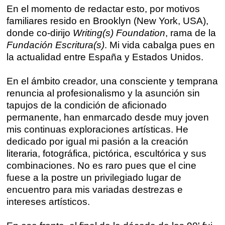
En el momento de redactar esto, por motivos
Catálogo
familiares resido en Brooklyn (New York, USA),
Ebooks
donde co-dirijo
Writing(s) Foundation
, rama de la
Fundación Escritura(s)
. Mi vida cabalga pues en
la actualidad entre España y Estados Unidos.
Recursos
En el ámbito creador, una consciente y temprana
Asesoría y Corrección
renuncia al profesionalismo y la asunción sin
tapujos de la condición de aficionado
Tutorías
permanente, han enmarcado desde muy joven
Directorios
mis continuas exploraciones artísticas. He
dedicado por igual mi pasión a la creación
literaria, fotográfica, pictórica, escultórica y sus
Contacto
combinaciones. No es raro pues que el cine
fuese a la postre un privilegiado lugar de
Escríbenos
encuentro para mis variadas destrezas e
intereses artísticos.
Guía Rápida