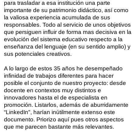
para trasladar a esa institución una parte
Zaragoza
fuentetaja
importante de su patrimonio didáctico, así como
la valiosa experiencia acumulada de sus
Santander
responsables. Todo al servicio de unos objetivos
Quiénes somos
que persiguen influir de forma mas decisiva en la
Gijón
Nuestra filosofía
evolución del sistema educativo respecto a la
enseñanza del lenguaje (en su sentido amplio) y
Nuestro equipo
Palma
sus potenciales creativos.
Coordinadores
Las Palmas
A lo largo de estos 35 años he desempeñado
infinidad de trabajos diferentes para hacer
Comunidad
posible el conjunto de nuestro proyecto: desde
docente en contextos muy distintos e
Club de Escritura
innovadores hasta el de especialista en
promoción. Listarlos, además de aburridamente
Concursos
“LinkedIn", harían inútilmente extenso este
documento. Priorizo aquí pues otros aspectos
que me parecen bastante más relevantes.
Editorial