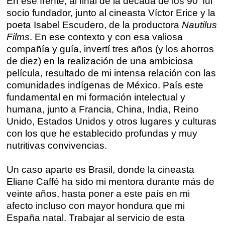
En ese frente, al final de la década de los 90' fui
Dónde estamos
socio fundador, junto al cineasta Víctor Erice y la
poeta Isabel Escudero, de la productora
Nautilus
Films
. En ese contexto y con esa valiosa
Sede central:
compañía y guía, invertí tres años (y los ahorros
Cervantes nº21, entlo.
de diez) en la realización de una ambiciosa
28014 Madrid
película, resultado de mi intensa relación con las
info@fuentetajaliteraria.com
comunidades indígenas de México. País este
Tel 91 531 15 09
fundamental en mi formación intelectual y
WhatsApp 619 027 626
humana, junto a Francia, China, India, Reino
Unido, Estados Unidos y otros lugares y culturas
Horario de atención:
con los que he establecido profundas y muy
De lunes a viernes
nutritivas convivencias.
de 10 a 15 y 17 a 20 horas
Un caso aparte es Brasil, donde la cineasta
Eliane Caffé ha sido mi mentora durante más de
veinte años, hasta poner a este país en mi
afecto incluso con mayor hondura que mi
España natal. Trabajar al servicio de esta