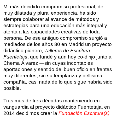
Talleres de escritura
Madrid
Presenciales en Madrid
Mi más decidido compromiso profesional, de
muy dilatada y plural experiencia, ha sido
Barcelona
En directo a través de Zoom
siempre colaborar al avance de métodos y
Talleres presenciales ≻
estrategias para una educación más integral y
Talleres por videoconferencia
atenta a las capacidades creativas de toda
Sevilla
persona. De ese antiguo compromiso surgió a
Talleres online
mediados de los años 80 en Madrid un proyecto
Valencia
Intensivos de verano ≻
didáctico pionero,
Talleres de Escritura
Fuentetaja
, que fundé y aún hoy co-dirijo junto a
Alicante
Recreativa 26
Chema Álvarez —sin cuyas incontables
aportaciones y sentido del buen oficio en frentes
El taller de escritura creativa
Murcia
muy diferentes, sin su templanza y bellísima
compañía, casi nada de lo que sigue habría sido
Málaga
Cursos
posible.
Bilbao
Curso integral de narrativa
Tras más de tres décadas manteniendo en
vanguardia al proyecto didáctico Fuentetaja, en
Máster de creación poética
Vitoria
2014 decidimos crear la
Fundación Escritura(s)