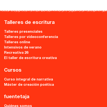
Recursos
Talleres de escritura
Asesoría y Corrección
Talleres presenciales
Tutorías
Talleres por videoconferencia
Talleres online
Directorios
Intensivos de verano
Recreativa 26
Contacto
El taller de escritura creativa
Cursos
Escríbenos
Curso integral de narrativa
Guía Rápida
Máster de creación poética
Dónde estamos
fuentetaja
Quiénes somos