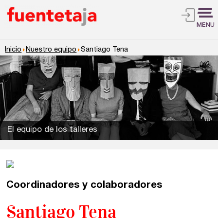
MENU
Inicio
Nuestro equipo
Santiago Tena
El equipo de los talleres
Coordinadores y colaboradores
Talleres de escritura
Madrid
Presenciales en Madrid
Santiago Tena
Barcelona
En directo a través de Zoom
Talleres presenciales ≻