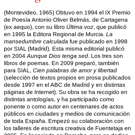
Talleres por videoconferencia
(Montevideo, 1965) Obtuvo en 1994 el IX Premio
Sevilla
de Poesía Antonio Oliver Belmás, de Cartagena
Talleres online
(ex aequo), con su libro
Última voz
, que publicó
Valencia
en 1995 la Editora Regional de Murcia.
La
Intensivos de verano ≻
mansedumbre calculada
fue publicado en 1998
Alicante
Recreativa 26
por SIAL (Madrid). Esta misma editorial publicó
en 2004
Aunque Dios tenga sed
. Los tres son
El taller de escritura creativa
Murcia
libros de poemas. En 2009 preparó, también
para SIAL,
Cien palabras de amor y libertad
Málaga
Cursos
(selección de textos propios en prosa publicados
desde 1997 en el ABC de Madrid y en distintas
Bilbao
páginas de Internet). Su obra se ha recogido en
Curso integral de narrativa
distintas antologías, y ha participado como
Máster de creación poética
Vitoria
ponente o como autor en centenares de actos
públicos en ciudades y medios de comunicación
Zaragoza
de toda España. Empezó su colaboración con
fuentetaja
los talleres de escritura creativa de Fuentetaja en
Santander