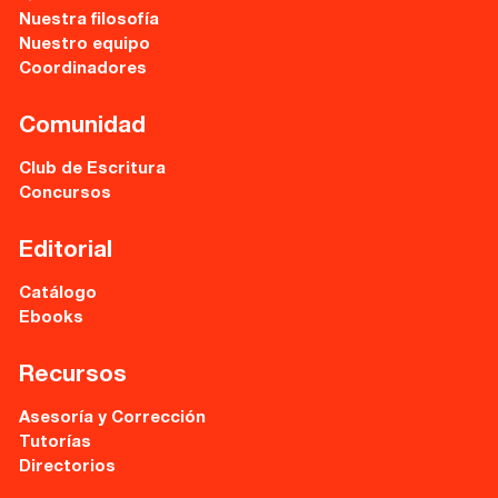
Sede central:
Nuestra filosofía
Cervantes nº21, entlo.
Nuestro equipo
28014 Madrid
Coordinadores
info@fuentetajaliteraria.com
Tel 91 531 15 09
Comunidad
WhatsApp 619 027 626
Club de Escritura
Concursos
Horario de atención:
De lunes a viernes
de 10 a 15 y 17 a 20 horas
Editorial
Catálogo
Ebooks
Recursos
Asesoría y Corrección
Tutorías
Directorios