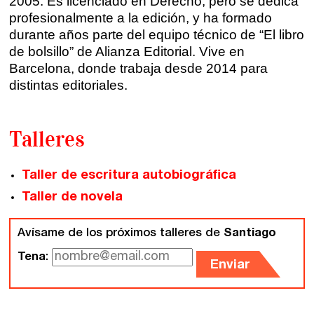
2005. Es licenciado en Derecho, pero se dedica
Quiénes somos
profesionalmente a la edición, y ha formado
Gijón
durante años parte del equipo técnico de “El libro
Nuestra filosofía
de bolsillo” de Alianza Editorial. Vive en
Nuestro equipo
Barcelona, donde trabaja desde 2014 para
Palma
distintas editoriales.
Coordinadores
Las Palmas
Comunidad
Talleres
Club de Escritura
Taller de escritura autobiográfica
Concursos
Taller de novela
Avísame de los próximos talleres de
Santiago
Editorial
Tena
:
Enviar
Catálogo
Ebooks