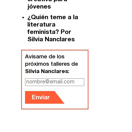
jóvenes
Guía Rápida
¿Quién teme a la
literatura
Dónde estamos
feminista? Por
Silvia Nanclares
Sede central:
Cervantes nº21, entlo.
Avísame de los
28014 Madrid
próximos talleres de
Silvia Nanclares
:
info@fuentetajaliteraria.com
Tel 91 531 15 09
WhatsApp 619 027 626
Enviar
Horario de atención:
De lunes a viernes
de 10 a 15 y 17 a 20 horas