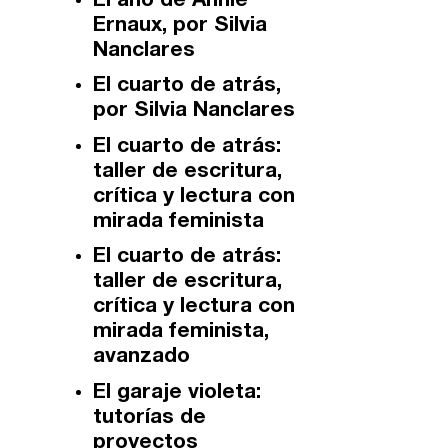
El año de Annie
Ernaux, por Silvia
Zaragoza
fuentetaja
Nanclares
Santander
El cuarto de atrás,
Quiénes somos
por Silvia Nanclares
Gijón
El cuarto de atrás:
Nuestra filosofía
taller de escritura,
Nuestro equipo
Palma
crítica y lectura con
mirada feminista
Coordinadores
Las Palmas
El cuarto de atrás:
taller de escritura,
Comunidad
crítica y lectura con
mirada feminista,
Club de Escritura
avanzado
El garaje violeta:
Concursos
tutorías de
proyectos