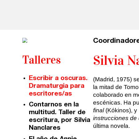
Madrid
Presenciales en Madrid
Barcelona
En directo a través de Zoom
Talleres presenciales ≻
Talleres por videoconferencia
Sevilla
Coordinadore
Talleres online
Valencia
Silvia N
Talleres
Intensivos de verano ≻
Alicante
Recreativa 26
Escribir a oscuras.
(Madrid, 1975) s
El taller de escritura creativa
Murcia
Dramaturgia para
la mitad de Tomo 
escritores/as
colaborado en me
Málaga
Cursos
escénicas. Ha pu
Contarnos en la
final
(Kókinos), y 
multitud. Taller de
Bilbao
instrucciones de
Curso integral de narrativa
escritura, por Silvia
última novela.
Nanclares
Vitoria
Máster de creación poética