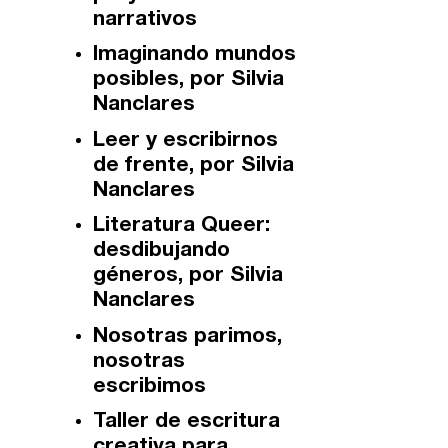
Editorial
narrativos
Imaginando mundos
Catálogo
posibles, por Silvia
Nanclares
Ebooks
Leer y escribirnos
de frente, por Silvia
Recursos
Nanclares
Literatura Queer:
Asesoría y Corrección
desdibujando
géneros, por Silvia
Tutorías
Nanclares
Directorios
Nosotras parimos,
nosotras
Contacto
escribimos
Taller de escritura
Escríbenos
creativa para