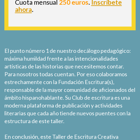
Cuota mensual
250 euros
.
Inscríbete
ahora
.
El punto número 1 de nuestro decálogo pedagógico:
máxima humildad frente a las intencionalidades
artísticas de las historias que necesitemos contar.
Para nosotros todas cuentan. Por eso colaboramos
estrechamente con la Fundación Escritura(s),
responsable de la mayor comunidad de aficionados del
ámbito hispanohablante. Su Club de escritura es una
moderna plataforma de publicación y actividades
literarias que cada año tiende nuevos puentes con la
estructura de este taller.
En conclusión, este Taller de Escritura Creativa