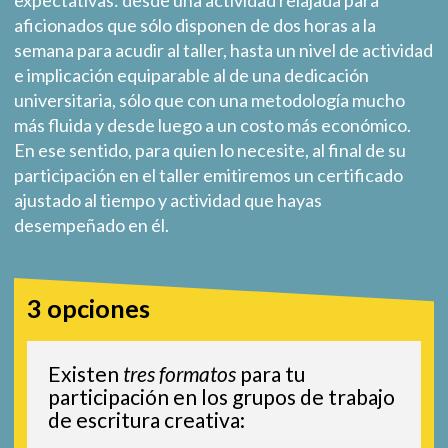
expectativas: desde una actividad relajada para
aficionados que sólo disponen de dos horas a la
semana para acudir al taller, hasta un nivel de actividad
e implicación equiparable al de una dedicación
universitaria, sólo que con una metodología mucho
más fluida y desde luego a un costo más económico.
En ese sentido, para quien lo necesite, al final de su
participación en el taller emitiremos un certificado
ajustado al tiempo y actividad que hayas
desempeñado en él.
3 opciones
Existen
tres formatos
para tu
participación en los grupos de trabajo
de escritura creativa: