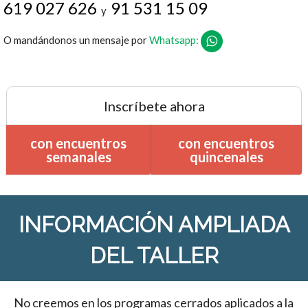
619 027 626
91 531 15 09
y
O mandándonos un mensaje por
Whatsapp:
Inscríbete ahora
con encuentros
con encuentros
semanales
quincenales
INFORMACIÓN AMPLIADA
DEL TALLER
No creemos en los programas cerrados aplicados a la