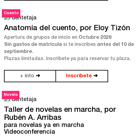
Zaragoza
Cuento
fuentetaja
Anatomía del cuento, por Eloy Tizón
Santander
Quiénes somos
Apertura de grupos de inicio en
Octubre 2026
Gijón
Nuestra filosofía
Sin gastos de matrícula
si te inscribes
antes del 10 de
septiembre
.
Nuestro equipo
Palma
Plazas limitadas. Inscríbete ya para reservar tu plaza.
Coordinadores
Las Palmas
+ info
➔
Inscríbete
➔
Comunidad
Novela
Club de Escritura
Taller de novelas en marcha, por
Concursos
Rubén A. Arribas
para novelas ya en marcha
Videoconferencia
Editorial