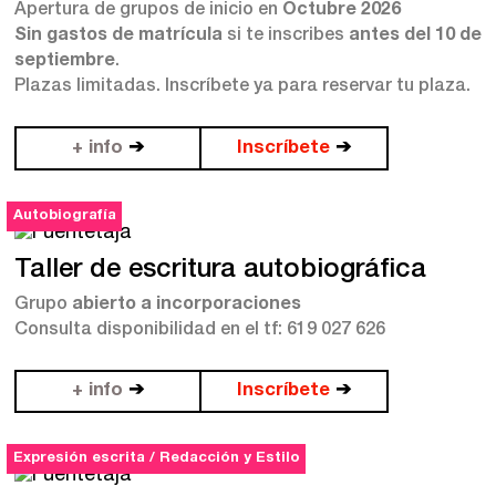
Apertura de grupos de inicio en
Octubre 2026
Sin gastos de matrícula
si te inscribes
antes del 10 de
Catálogo
septiembre
.
Plazas limitadas. Inscríbete ya para reservar tu plaza.
Ebooks
+ info
➔
Inscríbete
➔
Recursos
Autobiografía
Asesoría y Corrección
Tutorías
Taller de escritura autobiográfica
Directorios
Grupo
abierto a incorporaciones
Consulta disponibilidad en el tf: 619 027 626
Contacto
+ info
➔
Inscríbete
➔
Escríbenos
Expresión escrita / Redacción y Estilo
Guía Rápida