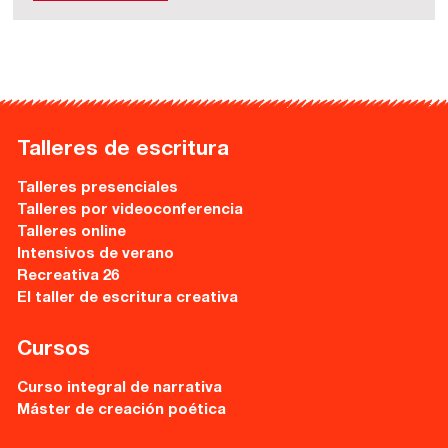
Talleres de escritura
Talleres presenciales
Talleres por videoconferencia
Talleres online
Intensivos de verano
Recreativa 26
El taller de escritura creativa
Cursos
Curso integral de narrativa
Máster de creación poética