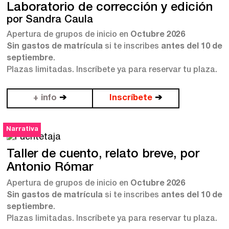
Laboratorio de corrección y edición
por Sandra Caula
Dónde estamos
Apertura de grupos de inicio en
Octubre 2026
Sin gastos de matrícula
si te inscribes
antes del 10 de
Sede central:
septiembre
.
Cervantes nº21, entlo.
Plazas limitadas. Inscríbete ya para reservar tu plaza.
28014 Madrid
info@fuentetajaliteraria.com
+ info
➔
Inscríbete
➔
Tel 91 531 15 09
WhatsApp 619 027 626
Narrativa
Horario de atención:
De lunes a viernes
Taller de cuento, relato breve, por
de 10 a 15 y 17 a 20 horas
Antonio Rómar
Apertura de grupos de inicio en
Octubre 2026
Sin gastos de matrícula
si te inscribes
antes del 10 de
septiembre
.
Plazas limitadas. Inscríbete ya para reservar tu plaza.