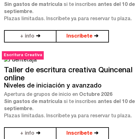
Sin gastos de matrícula
si te inscribes
antes del 10 de
Talleres de escritura
septiembre
.
Madrid
Presenciales en Madrid
Plazas limitadas. Inscríbete ya para reservar tu plaza.
Barcelona
En directo a través de Zoom
Talleres presenciales ≻
+ info
➔
Inscríbete
➔
Talleres por videoconferencia
Sevilla
Talleres online
Escritura Creativa
Valencia
Intensivos de verano ≻
Taller de escritura creativa Quincenal
Alicante
Recreativa 26
online
Niveles de iniciación y avanzado
El taller de escritura creativa
Murcia
Apertura de grupos de inicio en
Octubre 2026
Sin gastos de matrícula
si te inscribes
antes del 10 de
Málaga
Cursos
septiembre
.
Plazas limitadas. Inscríbete ya para reservar tu plaza.
Bilbao
Curso integral de narrativa
+ info
➔
Inscríbete
➔
Máster de creación poética
Vitoria