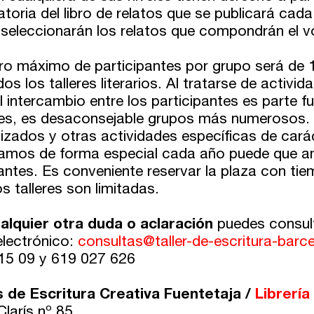
toria del libro de relatos que se publicará cad
 seleccionarán los relatos que compondrán el v
ro máximo de participantes por grupo será de 1
os los talleres literarios. Al tratarse de activi
l intercambio entre los participantes es parte 
ses, es desaconsejable grupos más numerosos.
lizados y otras actividades específicas de cará
mos de forma especial cada año puede que am
antes. Es conveniente reservar la plaza con tie
s talleres son limitadas.
alquier otra duda o aclaración
puedes consult
electrónico:
consultas@taller-de-escritura-bar
15 09 y 619 027 626
s de Escritura Creativa Fuentetaja /
Librería
larís nº 85