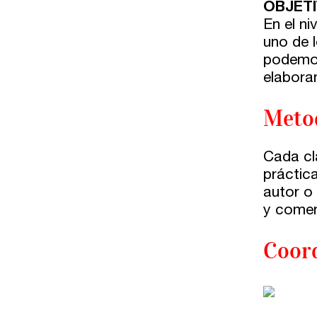
OBJETIV
Directorios
En el n
uno de 
podemos
Contacto
elabora
Escríbenos
Meto
Guía Rápida
Cada cl
práctic
Dónde estamos
autor o
y comen
Sede central:
Coor
Cervantes nº21, entlo.
28014 Madrid
info@fuentetajaliteraria.com
Tel 91 531 15 09