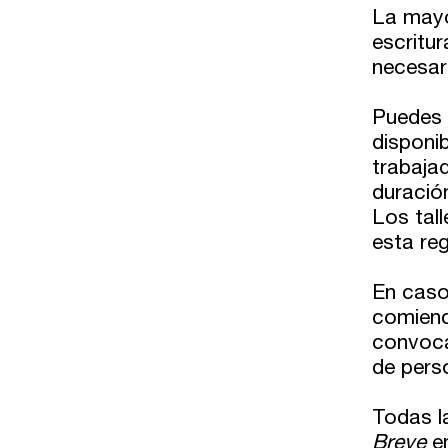
La mayor
escritur
necesari
Puedes 
disponib
trabaja
duración
Los tal
esta reg
En caso
comienc
convoca
de pers
Todas l
Breve
en