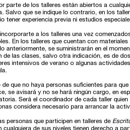
 parte de los talleres están abiertos a cualqui
a. Salvo que se indique lo contrario, en los talle
o tener experiencia previa ni estudios especiale
incorporarte a los talleres una vez comenzado
les. En los talleres que cuentan con materiales
do anteriormente, se suministrarán en el momen
 de las clases, salvo otra indicación, es de do
leres intensivos de verano o algunas actividade
la.
 de que no haya personas suficientes para que 
e, se avisará y no se hará ningún cargo, en es
toria. Será el coordinador de cada taller quie
onas considera necesario para arrancar la activ
as personas que participen en talleres de
Escrit
 cualquiera de sus niveles tienen derecho a part