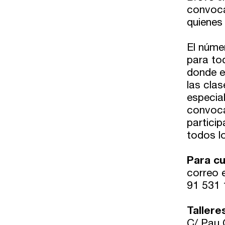
convoca
quienes
El núme
para tod
donde e
las cla
especia
convoca
particip
todos lo
Para cu
correo 
91 531 
Tallere
C/ Pau C