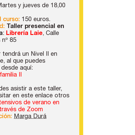
artes y jueves de 18,00
l curso:
150 euros.
d:
Taller presencial en
a
:
Librería Laie
, Calle
 nº 85
r tendrá un Nivel II en
e, al que puedes
e desde aquí:
amilia II
es asistir a este taller,
sitar en este enlace otros
tensivos de verano en
 través de Zoom
ión:
Marga Durá