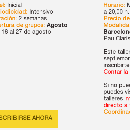
el:
Inicial
Horario:
M
iodicidad:
Intensivo
a 20,00 h.
ación:
2 semanas
Precio de
rtura de grupos:
Agosto
Modalida
 18 al 27 de agosto
Barcelon
Pau Clarís
Este talle
septiembr
inscribirt
Contar la f
Si no pued
puedes vi
talleres
in
directo a
Coordinac
NSCRIBIRSE AHORA