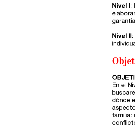
Comunidad
Nivel I
:
elabora
Club de Escritura
garantía
Concursos
Nivel II
:
individ
Editorial
Objet
Catálogo
OBJETIV
Ebooks
En el N
buscare
dónde e
Recursos
aspecto
familia:
Asesoría y Corrección
conflic
Tutorías