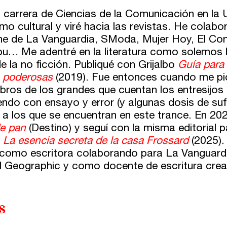
a carrera de Ciencias de la Comunicación en la 
mo cultural y viré hacia las revistas. He colabo
e de La Vanguardia, SModa, Mujer Hoy, El Confi
u… Me adentré en la literatura como solemos h
e la no ficción. Publiqué con Grijalbo
Guía para
 poderosas
(2019). Fue entonces cuando me picó 
libros de los grandes que cuentan los entresijos
ndo con ensayo y error (y algunas dosis de sufr
n a los que se encuentran en este trance. En 20
e pan
(Destino) y seguí con la misma editorial 
y
La esencia secreta de la casa Frossard
(2025).
 como escritora colaborando para La Vanguardia
l Geographic y como docente de escritura crea
s