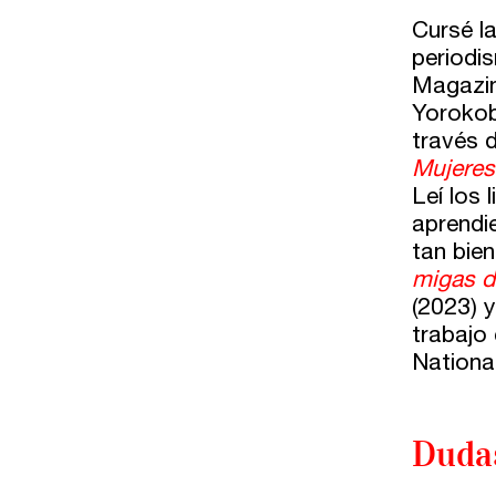
WhatsApp 619 027 626
Cursé l
periodis
Horario de atención:
Magazin
De lunes a viernes
Yorokob
de 10 a 15 y 17 a 20 horas
través d
Mujeres
Leí los 
aprendie
tan bie
migas d
(2023) 
trabajo
Nationa
Duda