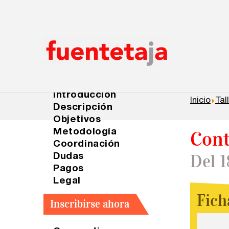
×
×
×
Ficha síntesis
Introducción
Inicio
Tal
Descripción
Objetivos
Cont
Metodología
Coordinación
Del 1
Dudas
Pagos
Legal
Fich
Inscribirse ahora