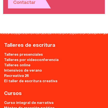
Contactar
Talleres de escritura
Talleres presenciales
Talleres por videoconferencia
Talleres online
Intensivos de verano
Recreativa 26
El taller de escritura creativa
Cursos
Curso integral de narrativa