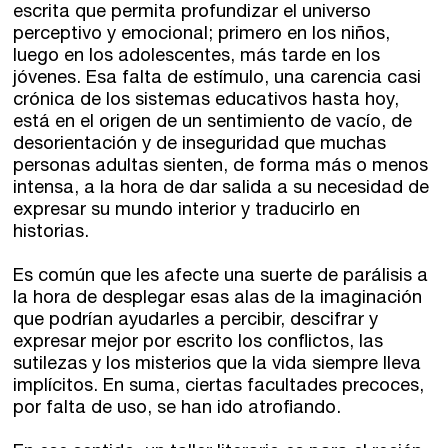
escrita que permita profundizar el universo
Gijón
Nuestra filosofía
perceptivo y emocional; primero en los niños,
luego en los adolescentes, más tarde en los
Nuestro equipo
Palma
jóvenes. Esa falta de estímulo, una carencia casi
crónica de los sistemas educativos hasta hoy,
Coordinadores
Las Palmas
está en el origen de un sentimiento de vacío, de
desorientación y de inseguridad que muchas
Comunidad
personas adultas sienten, de forma más o menos
intensa, a la hora de dar salida a su necesidad de
expresar su mundo interior y traducirlo en
Club de Escritura
historias.
Concursos
Es común que les afecte una suerte de parálisis a
la hora de desplegar esas alas de la imaginación
Editorial
que podrían ayudarles a percibir, descifrar y
expresar mejor por escrito los conflictos, las
sutilezas y los misterios que la vida siempre lleva
Catálogo
implícitos. En suma, ciertas facultades precoces,
por falta de uso, se han ido atrofiando.
Ebooks