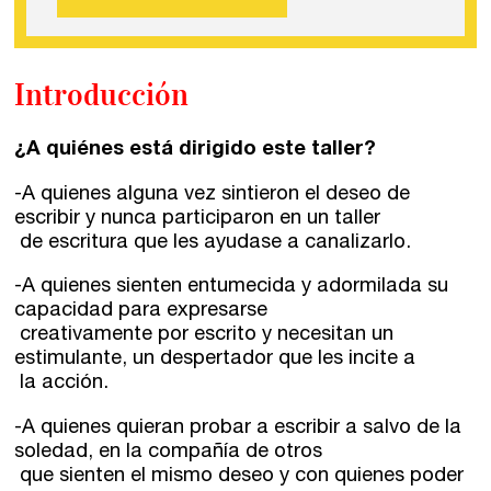
Introducción
¿A quiénes está dirigido este taller?
-A quienes alguna vez sintieron el deseo de
escribir y nunca participaron en un taller
de escritura que les ayudase a canalizarlo.
-A quienes sienten entumecida y adormilada su
capacidad para expresarse
creativamente por escrito y necesitan un
estimulante, un despertador que les incite a
la acción.
Talleres de escritura
Madrid
Presenciales en Madrid
-A quienes quieran probar a escribir a salvo de la
soledad, en la compañía de otros
Barcelona
En directo a través de Zoom
Talleres presenciales ≻
que sienten el mismo deseo y con quienes poder