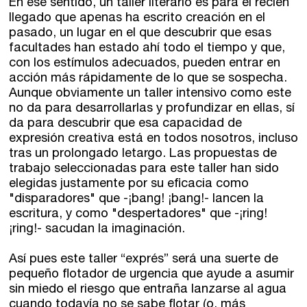
En ese sentido, un taller literario es para el recién
Recursos
llegado que apenas ha escrito creación en el
pasado, un lugar en el que descubrir que esas
facultades han estado ahí todo el tiempo y que,
Asesoría y Corrección
con los estímulos adecuados, pueden entrar en
acción más rápidamente de lo que se sospecha.
Tutorías
Aunque obviamente un taller intensivo como este
Directorios
no da para desarrollarlas y profundizar en ellas, sí
da para descubrir que esa capacidad de
expresión creativa está en todos nosotros, incluso
Contacto
tras un prolongado letargo. Las propuestas de
trabajo seleccionadas para este taller han sido
elegidas justamente por su eficacia como
Escríbenos
"disparadores" que -¡bang! ¡bang!- lancen la
Guía Rápida
escritura, y como "despertadores" que -¡ring!
¡ring!- sacudan la imaginación.
Dónde estamos
Así pues este taller “exprés” será una suerte de
pequeño flotador de urgencia que ayude a asumir
sin miedo el riesgo que entraña lanzarse al agua
Sede central:
cuando todavía no se sabe flotar (o, más