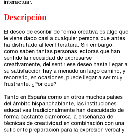
interactuar.
Talleres por videoconferencia
Sevilla
Talleres online
Descripción
Valencia
Intensivos de verano ≻
El deseo de escribir de forma creativa es algo que
Alicante
Recreativa 26
le viene dado casi a cualquier persona que antes
ha disfrutado al leer literatura. Sin embargo,
El taller de escritura creativa
Murcia
como saben tantas personas lectoras que han
sentido la necesidad de expresarse
creativamente, del sentir ese deseo hasta llegar a
Málaga
Cursos
su satisfacción hay a menudo un largo camino, y
recorrerlo, en ocasiones, puede llegar a ser muy
Bilbao
Curso integral de narrativa
frustrante. ¿Por qué?
Máster de creación poética
Vitoria
Tanto en España como en otros muchos países
del ámbito hispanohablante, las instituciones
Zaragoza
educativas tradicionalmente han descuidado de
fuentetaja
forma bastante clamorosa la enseñanza de
técnicas de creatividad en combinación con una
Santander
Quiénes somos
suficiente preparación para la expresión verbal y