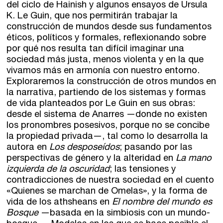
del ciclo de Hainish y algunos ensayos de Ursula
K. Le Guin, que nos permitirán trabajar la
Zaragoza
construcción de mundos desde sus fundamentos
fuentetaja
éticos, políticos y formales, reflexionando sobre
Santander
por qué nos resulta tan difícil imaginar una
Quiénes somos
sociedad más justa, menos violenta y en la que
vivamos más en armonía con nuestro entorno.
Gijón
Nuestra filosofía
Exploraremos la construcción de otros mundos en
la narrativa, partiendo de los sistemas y formas
Nuestro equipo
Palma
de vida planteados por Le Guin en sus obras:
Coordinadores
desde el sistema de Anarres —donde no existen
Las Palmas
los pronombres posesivos, porque no se concibe
la propiedad privada—, tal como lo desarrolla la
Comunidad
autora en
Los desposeídos
; pasando por las
perspectivas de género y la alteridad en
La mano
izquierda de la oscuridad
; las tensiones y
Club de Escritura
contradicciones de nuestra sociedad en el cuento
Concursos
«Quienes se marchan de Omelas», y la forma de
vida de los athsheans en
El nombre del mundo es
Bosque
—basada en la simbiosis con un mundo-
Editorial