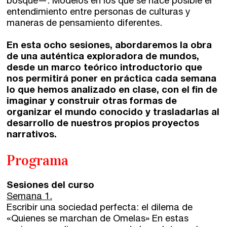
bosque—. Modelos en los que se hace posible el
entendimiento entre personas de culturas y
maneras de pensamiento diferentes.
Catálogo
Ebooks
En esta ocho sesiones, abordaremos la obra
de una auténtica exploradora de mundos,
desde un marco teórico introductorio que
Recursos
nos permitirá poner en práctica cada semana
lo que hemos analizado en clase, con el fin de
imaginar y construir otras formas de
Asesoría y Corrección
organizar el mundo conocido y trasladarlas al
Tutorías
desarrollo de nuestros propios proyectos
narrativos.
Directorios
Programa
Contacto
Sesiones del curso
Semana 1.
Escríbenos
Escribir una sociedad perfecta: el dilema de
«Quienes se marchan de Omelas» En estas
Guía Rápida