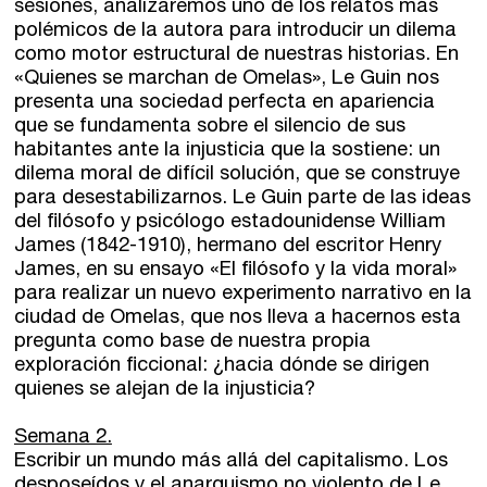
sesiones, analizaremos uno de los relatos más
polémicos de la autora para introducir un dilema
Dónde estamos
como motor estructural de nuestras historias. En
«Quienes se marchan de Omelas», Le Guin nos
presenta una sociedad perfecta en apariencia
Sede central:
que se fundamenta sobre el silencio de sus
Cervantes nº21, entlo.
habitantes ante la injusticia que la sostiene: un
28014 Madrid
dilema moral de difícil solución, que se construye
para desestabilizarnos. Le Guin parte de las ideas
info@fuentetajaliteraria.com
del filósofo y psicólogo estadounidense William
Tel 91 531 15 09
James (1842-1910), hermano del escritor Henry
WhatsApp 619 027 626
James, en su ensayo «El filósofo y la vida moral»
para realizar un nuevo experimento narrativo en la
Horario de atención:
ciudad de Omelas, que nos lleva a hacernos esta
De lunes a viernes
pregunta como base de nuestra propia
de 10 a 15 y 17 a 20 horas
exploración ficcional: ¿hacia dónde se dirigen
quienes se alejan de la injusticia?
Semana 2.
Escribir un mundo más allá del capitalismo. Los
desposeídos y el anarquismo no violento de Le