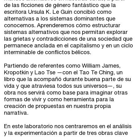
de las ficciones de género fantástico que la
escritora Ursula K. Le Guin concibió como
Talleres de escritura
Madrid
Presenciales en Madrid
alternativas a los sistemas dominantes que
conocemos. Aprenderemos cómo estructurar
Barcelona
En directo a través de Zoom
Talleres presenciales ≻
sistemas alternativos que nos permitan explorar
las grietas y contradicciones de una sociedad que
Talleres por videoconferencia
Sevilla
permanece anclada en el capitalismo y en un ciclo
interminable de conflictos bélicos.
Talleres online
Valencia
Intensivos de verano ≻
Partiendo de referentes como William James,
Kropotkin y Lao Tse —con el Tao Te Ching, un
Alicante
Recreativa 26
libro que la acompañó durante buena parte de su
vida y que atraviesa todos sus universos—, su
El taller de escritura creativa
Murcia
obra nos servirá como base para imaginar otras
formas de vivir y como herramienta para la
Málaga
creación de propuestas en nuestra propia
Cursos
narrativa.
Bilbao
Curso integral de narrativa
En este laboratorio nos centraremos en el análisis
y la experimentación a partir de tres obras clave
Máster de creación poética
Vitoria