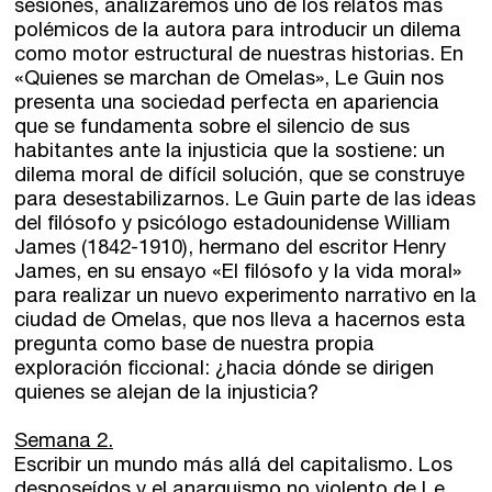
sesiones, analizaremos uno de los relatos más
polémicos de la autora para introducir un dilema
Dónde estamos
como motor estructural de nuestras historias. En
«Quienes se marchan de Omelas», Le Guin nos
presenta una sociedad perfecta en apariencia
Sede central:
que se fundamenta sobre el silencio de sus
Cervantes nº21, entlo.
habitantes ante la injusticia que la sostiene: un
28014 Madrid
dilema moral de difícil solución, que se construye
para desestabilizarnos. Le Guin parte de las ideas
info@fuentetajaliteraria.com
del filósofo y psicólogo estadounidense William
Tel 91 531 15 09
James (1842-1910), hermano del escritor Henry
WhatsApp 619 027 626
James, en su ensayo «El filósofo y la vida moral»
para realizar un nuevo experimento narrativo en la
Horario de atención:
ciudad de Omelas, que nos lleva a hacernos esta
De lunes a viernes
pregunta como base de nuestra propia
de 10 a 15 y 17 a 20 horas
exploración ficcional: ¿hacia dónde se dirigen
quienes se alejan de la injusticia?
Semana 2.
Escribir un mundo más allá del capitalismo. Los
desposeídos y el anarquismo no violento de Le