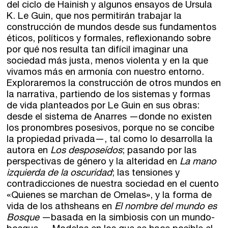
del ciclo de Hainish y algunos ensayos de Ursula
K. Le Guin, que nos permitirán trabajar la
Zaragoza
construcción de mundos desde sus fundamentos
fuentetaja
éticos, políticos y formales, reflexionando sobre
Santander
por qué nos resulta tan difícil imaginar una
Quiénes somos
sociedad más justa, menos violenta y en la que
vivamos más en armonía con nuestro entorno.
Gijón
Nuestra filosofía
Exploraremos la construcción de otros mundos en
la narrativa, partiendo de los sistemas y formas
Nuestro equipo
Palma
de vida planteados por Le Guin en sus obras:
Coordinadores
desde el sistema de Anarres —donde no existen
Las Palmas
los pronombres posesivos, porque no se concibe
la propiedad privada—, tal como lo desarrolla la
Comunidad
autora en
Los desposeídos
; pasando por las
perspectivas de género y la alteridad en
La mano
izquierda de la oscuridad
; las tensiones y
Club de Escritura
contradicciones de nuestra sociedad en el cuento
Concursos
«Quienes se marchan de Omelas», y la forma de
vida de los athsheans en
El nombre del mundo es
Bosque
—basada en la simbiosis con un mundo-
Editorial