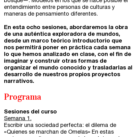
bosque—. Modelos en los que se hace posible el
entendimiento entre personas de culturas y
maneras de pensamiento diferentes.
Catálogo
Ebooks
En esta ocho sesiones, abordaremos la obra
de una auténtica exploradora de mundos,
desde un marco teórico introductorio que
Recursos
nos permitirá poner en práctica cada semana
lo que hemos analizado en clase, con el fin de
imaginar y construir otras formas de
Asesoría y Corrección
organizar el mundo conocido y trasladarlas al
Tutorías
desarrollo de nuestros propios proyectos
narrativos.
Directorios
Programa
Contacto
Sesiones del curso
Semana 1.
Escríbenos
Escribir una sociedad perfecta: el dilema de
«Quienes se marchan de Omelas» En estas
Guía Rápida