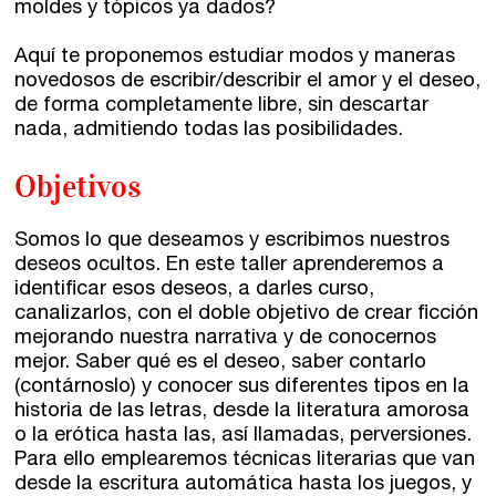
moldes y tópicos ya dados?
El taller de escritura creativa
Murcia
Aquí te proponemos estudiar modos y maneras
novedosos de escribir/describir el amor y el deseo,
Málaga
Cursos
de forma completamente libre, sin descartar
nada, admitiendo todas las posibilidades.
Bilbao
Curso integral de narrativa
Objetivos
Máster de creación poética
Vitoria
Somos lo que deseamos y escribimos nuestros
Zaragoza
deseos ocultos. En este taller aprenderemos a
fuentetaja
identificar esos deseos, a darles curso,
canalizarlos, con el doble objetivo de crear ficción
Santander
Quiénes somos
mejorando nuestra narrativa y de conocernos
mejor. Saber qué es el deseo, saber contarlo
Gijón
Nuestra filosofía
(contárnoslo) y conocer sus diferentes tipos en la
historia de las letras, desde la literatura amorosa
Nuestro equipo
Palma
o la erótica hasta las, así llamadas, perversiones.
Para ello emplearemos técnicas literarias que van
Coordinadores
desde la escritura automática hasta los juegos, y
Las Palmas