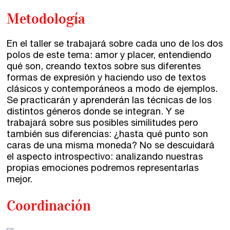
Horario de atención:
Metodología
De lunes a viernes
de 10 a 15 y 17 a 20 horas
En el taller se trabajará sobre cada uno de los dos
polos de este tema: amor y placer, entendiendo
qué son, creando textos sobre sus diferentes
formas de expresión y haciendo uso de textos
clásicos y contemporáneos a modo de ejemplos.
Se practicarán y aprenderán las técnicas de los
distintos géneros donde se integran. Y se
trabajará sobre sus posibles similitudes pero
también sus diferencias: ¿hasta qué punto son
caras de una misma moneda? No se descuidará
el aspecto introspectivo: analizando nuestras
propias emociones podremos representarlas
mejor.
Coordinación