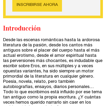
INSCRIBIRSE AHORA
Introducción
Desde las escenas románticas hasta la ardorosa
literatura de la pasión, desde los cantos más
antiguos sobre el placer del cuerpo hasta el más
Talleres de escritura
actual erotismo, desde el amor espiritual hasta
Madrid
Presenciales en Madrid
las perversiones más chocantes, es indudable que
escribir sobre Eros, en sus múltiples y a veces
Barcelona
En directo a través de Zoom
Talleres presenciales ≻
opuestas variantes, ha sido siempre un motor
primordial de la literatura en cualquier género.
Talleres por videoconferencia
Sevilla
Poesía, novela, relato, pero también
autobiografías, ensayos, diarios personales…
Talleres online
Valencia
Todo lo que escribimos está influido por ese tema
Intensivos de verano ≻
tan antiguo como la propia escritura. ¿Y cuántas
veces hemos querido narrarlo sin caer en los
Alicante
Recreativa 26