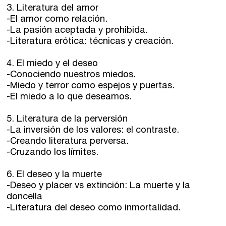
3. Literatura del amor
Directorios
-El amor como relación.
-La pasión aceptada y prohibida.
-Literatura erótica: técnicas y creación.
Contacto
4. El miedo y el deseo
Escríbenos
-Conociendo nuestros miedos.
-Miedo y terror como espejos y puertas.
Guía Rápida
-El miedo a lo que deseamos.
5. Literatura de la perversión
Dónde estamos
-La inversión de los valores: el contraste.
-Creando literatura perversa.
Sede central:
-Cruzando los límites.
Cervantes nº21, entlo.
28014 Madrid
6. El deseo y la muerte
-Deseo y placer vs extinción: La muerte y la
info@fuentetajaliteraria.com
doncella
Tel 91 531 15 09
-Literatura del deseo como inmortalidad.
WhatsApp 619 027 626