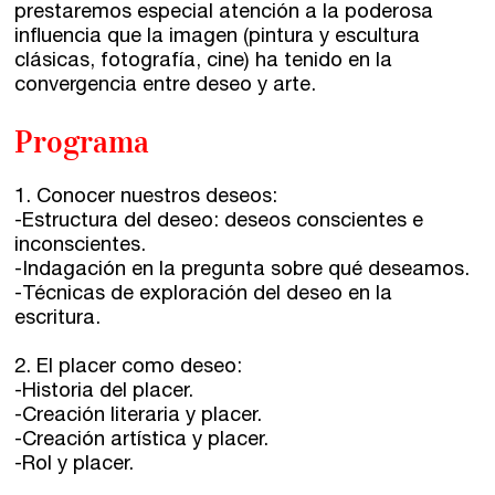
prestaremos especial atención a la poderosa
Comunidad
influencia que la imagen (pintura y escultura
clásicas, fotografía, cine) ha tenido en la
convergencia entre deseo y arte.
Club de Escritura
Programa
Concursos
1. Conocer nuestros deseos:
Editorial
-Estructura del deseo: deseos conscientes e
inconscientes.
Catálogo
-Indagación en la pregunta sobre qué deseamos.
-Técnicas de exploración del deseo en la
Ebooks
escritura.
2. El placer como deseo:
Recursos
-Historia del placer.
-Creación literaria y placer.
Asesoría y Corrección
-Creación artística y placer.
-Rol y placer.
Tutorías