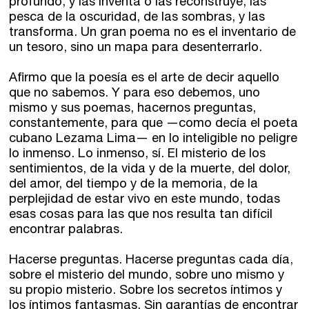
profundo, y las inventa o las reconstruye, las
info@fuentetajaliteraria.com
pesca de la oscuridad, de las sombras, y las
Tel 91 531 15 09
transforma. Un gran poema no es el inventario de
WhatsApp 619 027 626
un tesoro, sino un mapa para desenterrarlo.
Horario de atención:
Afirmo que la poesía es el arte de decir aquello
De lunes a viernes
que no sabemos. Y para eso debemos, uno
de 10 a 15 y 17 a 20 horas
mismo y sus poemas, hacernos preguntas,
constantemente, para que —como decía el poeta
cubano Lezama Lima— en lo inteligible no peligre
lo inmenso. Lo inmenso, sí. El misterio de los
sentimientos, de la vida y de la muerte, del dolor,
del amor, del tiempo y de la memoria, de la
perplejidad de estar vivo en este mundo, todas
esas cosas para las que nos resulta tan difícil
encontrar palabras.
Hacerse preguntas. Hacerse preguntas cada día,
sobre el misterio del mundo, sobre uno mismo y
su propio misterio. Sobre los secretos íntimos y
los íntimos fantasmas. Sin garantías de encontrar