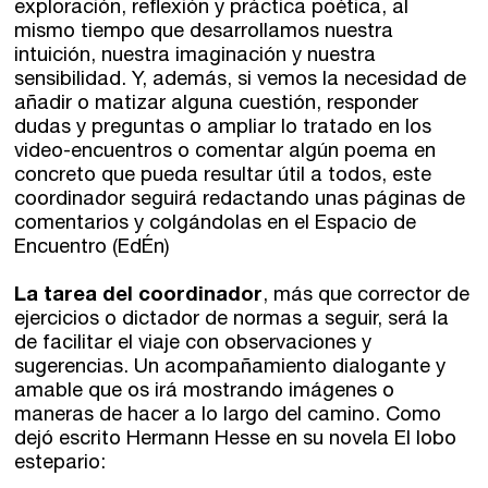
exploración, reflexión y práctica poética, al
Nuestro equipo
Palma
mismo tiempo que desarrollamos nuestra
Coordinadores
intuición, nuestra imaginación y nuestra
Las Palmas
sensibilidad. Y, además, si vemos la necesidad de
añadir o matizar alguna cuestión, responder
Comunidad
dudas y preguntas o ampliar lo tratado en los
video-encuentros o comentar algún poema en
concreto que pueda resultar útil a todos, este
Club de Escritura
coordinador seguirá redactando unas páginas de
Concursos
comentarios y colgándolas en el Espacio de
Encuentro (EdÉn)
Editorial
La tarea del coordinador
, más que corrector de
ejercicios o dictador de normas a seguir, será la
de facilitar el viaje con observaciones y
Catálogo
sugerencias. Un acompañamiento dialogante y
Ebooks
amable que os irá mostrando imágenes o
maneras de hacer a lo largo del camino. Como
dejó escrito Hermann Hesse en su novela El lobo
Recursos
estepario: