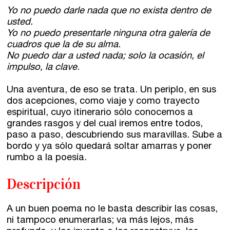
Yo no puedo darle nada que no exista dentro de
Asesoría y Corrección
usted.
Tutorías
Yo no puedo presentarle ninguna otra galería de
cuadros que la de su alma.
Directorios
No puedo dar a usted nada; solo la ocasión, el
impulso, la clave
.
Contacto
Una aventura, de eso se trata. Un periplo, en sus
dos acepciones, como viaje y como trayecto
Escríbenos
espiritual, cuyo itinerario sólo conocemos a
grandes rasgos y del cual iremos entre todos,
Guía Rápida
paso a paso, descubriendo sus maravillas. Sube a
bordo y ya sólo quedará soltar amarras y poner
rumbo a la poesía.
Dónde estamos
Descripción
Sede central:
Cervantes nº21, entlo.
A un buen poema no le basta describir las cosas,
28014 Madrid
ni tampoco enumerarlas; va más lejos, más