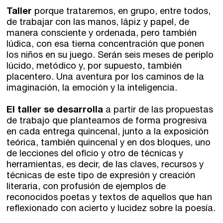
Taller
porque trataremos, en grupo, entre todos,
de trabajar con las manos, lápiz y papel, de
manera consciente y ordenada, pero también
lúdica, con esa tierna concentración que ponen
los niños en su juego. Serán seis meses de periplo
lúcido, metódico y, por supuesto, también
placentero. Una aventura por los caminos de la
imaginación, la emoción y la inteligencia.
El taller se desarrolla
a partir de las propuestas
de trabajo que planteamos de forma progresiva
en cada entrega quincenal, junto a la exposición
teórica, también quincenal y en dos bloques, uno
de lecciones del oficio y otro de técnicas y
Talleres de escritura
Madrid
Presenciales en Madrid
herramientas, es decir, de las claves, recursos y
técnicas de este tipo de expresión y creación
Barcelona
En directo a través de Zoom
Talleres presenciales ≻
literaria, con profusión de ejemplos de
reconocidos poetas y textos de aquellos que han
Talleres por videoconferencia
Sevilla
reflexionado con acierto y lucidez sobre la poesía.
Talleres online