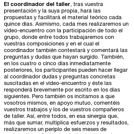
El coordinador del taller
, tras vuestra
Valencia
Intensivos de verano ≻
presentación y la suya propia, hará las
propuestas y facilitará el material teórico cada
Alicante
Recreativa 26
quince días. Asimismo, cada mes realizaremos un
vídeo-encuentro con la participación de todo el
El taller de escritura creativa
Murcia
grupo, donde entre todos trabajaremos con
vuestras composiciones y en el cual el
Málaga
coordinador también contestará y comentará las
Cursos
preguntas y dudas que hayan surgido. También,
en los cuatro o cinco días inmediatamente
Bilbao
Curso integral de narrativa
posteriores, los participantes pueden hacer llegar
al coordinador dudas y preguntas concretas
Máster de creación poética
Vitoria
suscitadas en el vídeo-encuentro y éste las
responderá brevemente por escrito en los días
Zaragoza
siguientes. Pero también os incitamos a que
fuentetaja
vosotros mismos, en apoyo mutuo, comentéis
Santander
vuestros trabajos y los de vuestros compañeros
Quiénes somos
de taller. Así, entre todos, en esa sinergia que,
más que sumar, multiplica esfuerzos y resultados,
Gijón
Nuestra filosofía
realizaremos un periplo de seis meses de