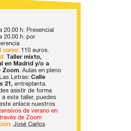
a 20,00 h. Presencial
a 20,00 h. por
erencia
l curso:
110 euros.
d:
Taller mixto,
l en Madrid y/o a
e Zoom
. Aulas en pleno
 Las Letras:
Calle
s 21,
entreplanta.
des asistir de forma
 a este taller, puedes
 este enlace nuestros
tensivos de verano en
 través de Zoom
ión:
José Carlos