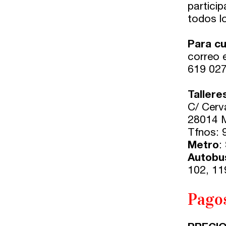
particip
todos lo
Para cu
correo 
619 027
Tallere
C/ Cerv
28014 
Tfnos: 
Metro
:
Autobu
102, 11
Pago