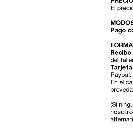
PRECI
El preci
MODOS
Pago c
FORMA
Recibo
del taller
Tarjeta
Paypal.
En el ca
breveda
(Si nin
nosotr
alternat