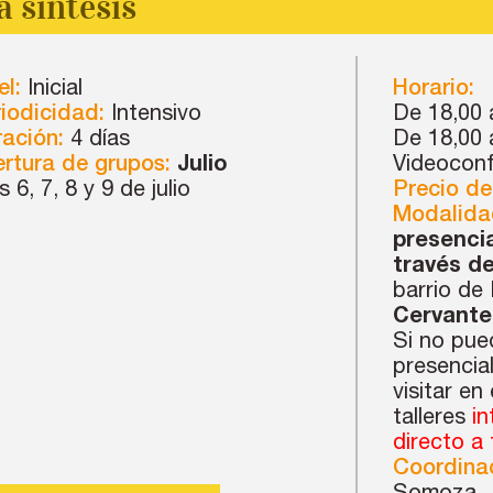
a síntesis
el:
Inicial
Horario:
iodicidad:
Intensivo
De 18,00 
ación:
4 días
De 18,00 
rtura de grupos:
Julio
Videoconf
s 6, 7, 8 y 9 de julio
Precio de
Modalida
presencia
través d
barrio de
Cervante
Si no pue
presencial
visitar en
talleres
in
directo a
Coordinac