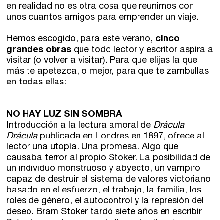
en realidad no es otra cosa que reunirnos con
Comunidad
unos cuantos amigos para emprender un viaje.
Hemos escogido, para este verano,
cinco
Club de Escritura
grandes obras
que todo lector y escritor aspira a
visitar (o volver a visitar). Para que elijas la que
Concursos
más te apetezca, o mejor, para que te zambullas
en todas ellas:
Editorial
NO HAY LUZ SIN SOMBRA
Catálogo
Introducción a la lectura amoral de
Drácula
Drácula
publicada en Londres en 1897, ofrece al
Ebooks
lector una utopía. Una promesa. Algo que
causaba terror al propio Stoker. La posibilidad de
Recursos
un individuo monstruoso y abyecto, un vampiro
capaz de destruir el sistema de valores victoriano
basado en el esfuerzo, el trabajo, la familia, los
Asesoría y Corrección
roles de género, el autocontrol y la represión del
deseo. Bram Stoker tardó siete años en escribir
Tutorías