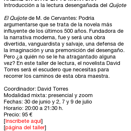
Introducción a la lectura desengañada del
Quijote
Horario de atención:
De lunes a viernes
El Quijote
de M. de Cervantes: Podría
de 10 a 15 y 17 a 20 horas
argumentarse que se trata de la novela más
influyente de los últimos 500 años. Fundadora de
la narrativa moderna, fue y será una obra
divertida, vanguardista y salvaje, una defensa de
la imaginación y una premonición del desengaño.
Pero ¿a quién no se le ha atragantado alguna
vez? En este taller de lectura, el novelista David
Torres será el escudero que necesitas para
recorrer los caminos de esta obra maestra.
Coordinador: David Torres
Modalidad mixta
: presencial y zoom
Fechas: 30 de junio y 2, 7 y 9 de julio
Horario: 20:00 a 21:30 h.
Precio: 95 €
[
Inscríbete aquí
]
[
página del taller
]