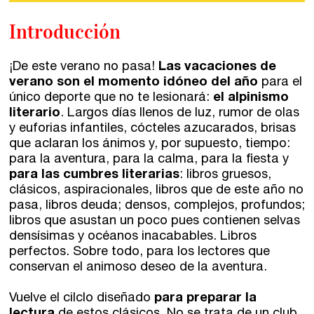
Introducción
¡De este verano no pasa!
Las vacaciones de
verano son el momento idóneo del año
para el
único deporte que no te lesionará:
el alpinismo
literario
. Largos días llenos de luz, rumor de olas
y euforias infantiles, cócteles azucarados, brisas
que aclaran los ánimos y, por supuesto, tiempo:
para la aventura, para la calma, para la fiesta y
Talleres de escritura
Madrid
Presenciales en Madrid
para las cumbres literarias
: libros gruesos,
clásicos, aspiracionales, libros que de este año no
Barcelona
En directo a través de Zoom
Talleres presenciales ≻
pasa, libros deuda; densos, complejos, profundos;
libros que asustan un poco pues contienen selvas
Talleres por videoconferencia
densísimas y océanos inacabables. Libros
Sevilla
perfectos. Sobre todo, para los lectores que
Talleres online
conservan el animoso deseo de la aventura.
Valencia
Intensivos de verano ≻
Vuelve el cilclo diseñado
para preparar la
Alicante
Recreativa 26