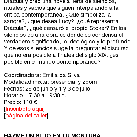
Drácula y creó una novela llena de silencios,
Directorios
rituales y vacíos que siguen interpelando a la
crítica contemporánea. ¿Qué simboliza la
sangre?, ¿qué desea Lucy?, ¿qué representa
Contacto
Drácula?, ¿qué censuró el propio Stoker? En los
silencios de una obra es donde se condensa el
verdadero significado, lo ideológico y lo profundo.
Escríbenos
Y de esos silencios surge la pregunta: el discurso
Guía Rápida
que no era posible a finales del siglo XIX, ¿es
posible en el mundo contemporáneo?
Dónde estamos
Coordinadora: Emilia da Silva
Modalidad mixta: presencial y zoom
Fechas: 29 de junio y 1 y 3 de julio
Sede central:
Horario: 17:30 a 19:30 h.
Cervantes nº21, entlo.
Precio: 110 €
28014 Madrid
[
Inscríbete aquí
]
[
página del taller
]
info@fuentetajaliteraria.com
Tel 91 531 15 09
WhatsApp 619 027 626
HAZME UN SITIO EN TU MONTURA