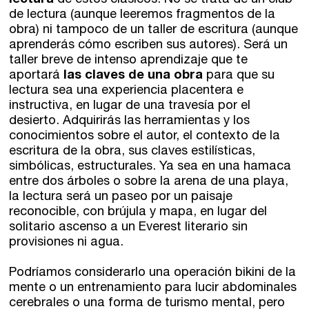
lectura
de estos clásicos. No se trata de un club
de lectura (aunque leeremos fragmentos de la
El taller de escritura creativa
Murcia
obra) ni tampoco de un taller de escritura (aunque
aprenderás cómo escriben sus autores). Será un
taller breve de intenso aprendizaje que te
Málaga
Cursos
aportará
las claves de una obra
para que su
lectura sea una experiencia placentera e
Bilbao
Curso integral de narrativa
instructiva, en lugar de una travesía por el
desierto. Adquirirás las herramientas y los
Máster de creación poética
Vitoria
conocimientos sobre el autor, el contexto de la
escritura de la obra, sus claves estilísticas,
Zaragoza
simbólicas, estructurales. Ya sea en una hamaca
fuentetaja
entre dos árboles o sobre la arena de una playa,
la lectura será un paseo por un paisaje
Santander
Quiénes somos
reconocible, con brújula y mapa, en lugar del
solitario ascenso a un Everest literario sin
Gijón
Nuestra filosofía
provisiones ni agua.
Nuestro equipo
Palma
Podríamos considerarlo una operación bikini de la
mente o un entrenamiento para lucir abdominales
Coordinadores
cerebrales o una forma de turismo mental, pero
Las Palmas