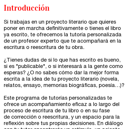
Introducción
Si trabajas en un proyecto literario que quieres
poner en marcha definitivamente o tienes el libro
ya escrito, te ofrecemos la tutoría personalizada
Talleres de escritura
Madrid
Presenciales en Madrid
de un profesor experto que te acompañará en la
escritura o reescritura de tu obra.
Barcelona
En directo a través de Zoom
Talleres presenciales ≻
¿Tienes dudas de si lo que has escrito es bueno,
Talleres por videoconferencia
Sevilla
si es "publicable", o si interesará a la gente como
esperas? ¿O no sabes cómo dar la mejor forma
Talleres online
Valencia
escrita a la idea de tu proyecto literario (novela,
Intensivos de verano ≻
relatos, ensayo, memorias biográficas, poesía…)?
Alicante
Recreativa 26
Este programa de tutorías personalizadas te
ofrece un acompañamiento eficaz a lo largo del
El taller de escritura creativa
Murcia
proceso de escritura de tu libro o en su fase
de corrección o reescritura, y un espacio para la
Málaga
Cursos
reflexión sobre tus propias decisiones. En diálogo