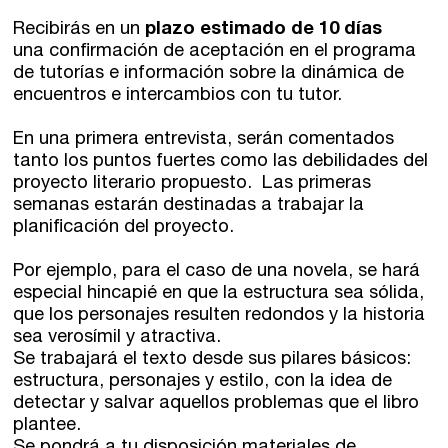
Concursos
Recibirás en un
plazo estimado de 10 días
una confirmación de aceptación en el programa
Editorial
de tutorías e información sobre la dinámica de
encuentros e intercambios con tu tutor.
Catálogo
En una primera entrevista, serán comentados
tanto los puntos fuertes como las debilidades del
Ebooks
proyecto literario propuesto. Las primeras
semanas estarán destinadas a trabajar la
Recursos
planificación del proyecto.
Por ejemplo, para el caso de una novela, se hará
Asesoría y Corrección
especial hincapié en que la estructura sea sólida,
que los personajes resulten redondos y la historia
Tutorías
sea verosímil y atractiva.
Directorios
Se trabajará el texto desde sus pilares básicos:
estructura, personajes y estilo, con la idea de
detectar y salvar aquellos problemas que el libro
Contacto
plantee.