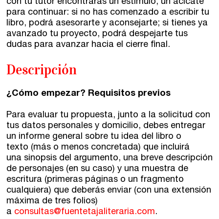
con tu tutor encontrarás un estímulo, un acicate
para continuar: si no has comenzado a escribir tu
Bilbao
Curso integral de narrativa
libro, podrá asesorarte y aconsejarte; si tienes ya
avanzado tu proyecto, podrá despejarte tus
Máster de creación poética
Vitoria
dudas para avanzar hacia el cierre final.
Zaragoza
Descripción
fuentetaja
Santander
¿Cómo empezar? Requisitos previos
Quiénes somos
Gijón
Nuestra filosofía
Para evaluar tu propuesta, junto a la solicitud con
tus datos personales y domicilio, debes entregar
Nuestro equipo
Palma
un informe general sobre tu idea del libro o
texto (más o menos concretada) que incluirá
Coordinadores
una sinopsis del argumento, una breve descripción
Las Palmas
de personajes (en su caso) y una muestra de
Comunidad
escritura (primeras páginas o un fragmento
cualquiera) que deberás enviar (con una extensión
máxima de tres folios)
Club de Escritura
a
consultas@fuentetajaliteraria.com
.