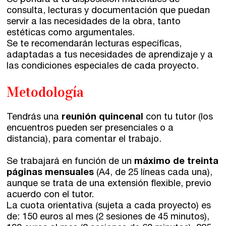
Se pondrá a tu disposición materiales de
consulta, lecturas y documentación que puedan
Escríbenos
servir a las necesidades de la obra, tanto
estéticas como argumentales.
Guía Rápida
Se te recomendarán lecturas específicas,
adaptadas a tus necesidades de aprendizaje y a
Dónde estamos
las condiciones especiales de cada proyecto.
Metodología
Sede central:
Cervantes nº21, entlo.
28014 Madrid
Tendrás una
reunión quincenal
con tu tutor (los
encuentros pueden ser presenciales o a
info@fuentetajaliteraria.com
distancia), para comentar el trabajo.
Tel 91 531 15 09
WhatsApp 619 027 626
Se trabajará en función de un
máximo de treinta
páginas mensuales
(A4, de 25 líneas cada una),
Horario de atención:
aunque se trata de una extensión flexible, previo
De lunes a viernes
acuerdo con el tutor.
de 10 a 15 y 17 a 20 horas
La cuota orientativa (sujeta a cada proyecto) es
de: 150 euros al mes (2 sesiones de 45 minutos),