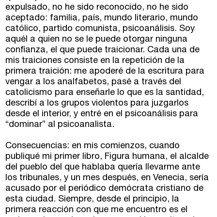
expulsado, no he sido reconocido, no he sido
Alicante
Recreativa 26
aceptado: familia, país, mundo literario, mundo
católico, partido comunista, psicoanálisis. Soy
El taller de escritura creativa
Murcia
aquél a quien no se le puede otorgar ninguna
confianza, el que puede traicionar. Cada una de
Málaga
Cursos
mis traiciones consiste en la repetición de la
primera traición: me apoderé de la escritura para
Bilbao
vengar a los analfabetos, pasé a través del
Curso integral de narrativa
catolicismo para enseñarle lo que es la santidad,
describí a los grupos violentos para juzgarlos
Máster de creación poética
Vitoria
desde el interior, y entré en el psicoanálisis para
“dominar” al psicoanalista.
Zaragoza
fuentetaja
Consecuencias: en mis comienzos, cuando
Santander
publiqué mi primer libro, Figura humana, el alcalde
Quiénes somos
del pueblo del que hablaba quería llevarme ante
los tribunales, y un mes después, en Venecia, sería
Gijón
Nuestra filosofía
acusado por el periódico demócrata cristiano de
Nuestro equipo
esta ciudad. Siempre, desde el principio, la
Palma
primera reacción con que me encuentro es el