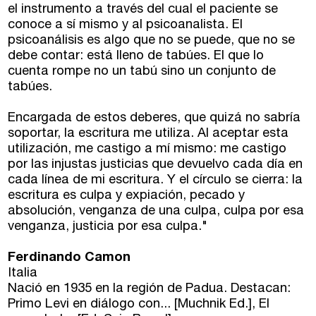
WhatsApp 619 027 626
el instrumento a través del cual el paciente se
conoce a sí mismo y al psicoanalista. El
Horario de atención:
psicoanálisis es algo que no se puede, que no se
De lunes a viernes
debe contar: está lleno de tabúes. El que lo
de 10 a 15 y 17 a 20 horas
cuenta rompe no un tabú sino un conjunto de
tabúes.
Encargada de estos deberes, que quizá no sabría
soportar, la escritura me utiliza. Al aceptar esta
utilización, me castigo a mí mismo: me castigo
por las injustas justicias que devuelvo cada día en
cada línea de mi escritura. Y el círculo se cierra: la
escritura es culpa y expiación, pecado y
absolución, venganza de una culpa, culpa por esa
venganza, justicia por esa culpa."
Ferdinando Camon
Italia
Nació en 1935 en la región de Padua. Destacan:
Primo Levi en diálogo con... [Muchnik Ed.], El