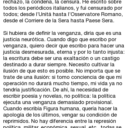
Coordinadores
rechazo, la condena, la censura. He escrito sobre
Las Palmas
todos los periódicos italianos, y fui censurado por
todos; desde l’Unitá hasta l’Osservatore Romano,
Comunidad
desde el Corriere de la Sera hasta Paese Sera.
Club de Escritura
Si hubiera de definir la venganza, diría que es una
justicia neurótica. Cuando digo que escribo por
Concursos
venganza, quiero decir que escribo para hacer una
justicia desmesurada, eterna y por lo tanto injusta:
la escritura debe ser una exaltación o un castigo
Editorial
destinado a durar siempre. Necesito cultivar la
ilusión de que esto es posible. No importa que se
Catálogo
trate de una ilusión: si tomo conciencia de que mi
operación no durará mucho tiempo, mi vida ya no
Ebooks
tendría justificación. De ahí, la necesidad de
escribir poesía y novelas, no política: la política
ejecuta una venganza demasiado provisional.
Recursos
Cuando escribía Figura humana, quería hacer la
apología de los últimos, vengar su condición de
Asesoría y Corrección
reprimidos. No hay diferencia entre la represión