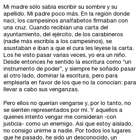
Mi madre sólo sabía escribir su sombre y su
apellido. Mi padre poco más. En la región donde
nací, los campesinos analfabetos firmaban con
una cruz. Cuando recibían una carta del
ayuntamiento, del ejército, de los carabineros
(nadie más escribía a los campesinos), se
asustaban e iban a que el cura les leyese la carta.
Los he visto pasar varias veces, yo era un niño.
Desde entonces he sentido la escritura como “un
instrumento de poder”, y siempre he soñado pasar
al otro lado, dominar la escritura, pero para
Talleres de escritura
emplearla en favor de los que no la conocían: para
Madrid
Presenciales en Madrid
llevar a cabo sus venganzas.
Barcelona
En directo a través de Zoom
Talleres presenciales ≻
Pero ellos no querían vengarse y, por lo tanto, no
se sienten representados por mí. Y aquellos a
Talleres por videoconferencia
Sevilla
quienes intento vengar me consideran -con
Talleres online
justicia- como un enemigo. Así que estoy aislado,
Valencia
no consigo unirme a nadie. Por todos los lugares
Intensivos de verano ≻
que he pasado, he sido un desconocido, un