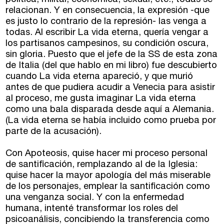
política, militar, económica, sexual, etc., todas se
Tutorías
relacionan. Y en consecuencia, la expresión -que
es justo lo contrario de la represión- las venga a
Directorios
todas. Al escribir La vida eterna, quería vengar a
los partisanos campesinos, su condición oscura,
sin gloria. Puesto que el jefe de la SS de esta zona
Contacto
de Italia (del que hablo en mi libro) fue descubierto
cuando La vida eterna apareció, y que murió
Escríbenos
antes de que pudiera acudir a Venecia para asistir
al proceso, me gusta imaginar La vida eterna
Guía Rápida
como una bala disparada desde aquí a Alemania.
(La vida eterna se había incluido como prueba por
parte de la acusación).
Dónde estamos
Con Apoteosis, quise hacer mi proceso personal
Sede central:
de santificación, remplazando al de la Iglesia:
Cervantes nº21, entlo.
quise hacer la mayor apología del más miserable
28014 Madrid
de los personajes, emplear la santificación como
una venganza social. Y con la enfermedad
info@fuentetajaliteraria.com
humana, intenté transformar los roles del
Tel 91 531 15 09
psicoanálisis, concibiendo la transferencia como