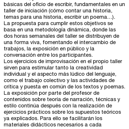
Dónde estamos
básicas del oficio de escribir, fundamentales en un
taller de iniciación (cómo contar una historia,
Sede central:
temas para una historia, escribir un poema…).
Cervantes nº21, entlo.
La propuesta para cumplir estos objetivos se
28014 Madrid
basa en una metodología dinámica, donde las
dos horas semanales del taller se distribuyen de
info@fuentetajaliteraria.com
una forma viva, fomentando el intercambio de
Tel 91 531 15 09
trabajos, la exposición en público y la
WhatsApp 619 027 626
conversación entre los participantes.
Los ejercicios de improvisación en el propio taller
Horario de atención:
sirven para estimular tanto la creatividad
De lunes a viernes
individual y el aspecto más lúdico del lenguaje,
de 10 a 15 y 17 a 20 horas
como el trabajo colectivo y las actividades de
crítica y puesta en común de los textos y poemas.
La exposición por parte del profesor de
contenidos sobre teoría de narración, técnicas y
estilo continúa después con la realización de
ejercicios prácticos sobre los supuestos teóricos
ya explicados. Para ello se facilitarán los
materiales didácticos necesarios a cada