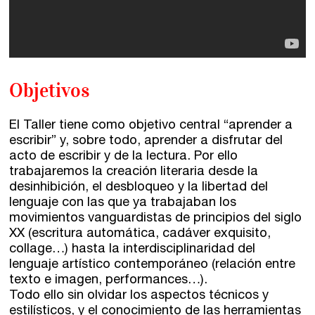
Catálogo
Ebooks
Recursos
Objetivos
Asesoría y Corrección
El Taller tiene como objetivo central “aprender a
Tutorías
escribir” y, sobre todo, aprender a disfrutar del
acto de escribir y de la lectura. Por ello
Directorios
trabajaremos la creación literaria desde la
desinhibición, el desbloqueo y la libertad del
lenguaje con las que ya trabajaban los
Contacto
movimientos vanguardistas de principios del siglo
XX (escritura automática, cadáver exquisito,
Escríbenos
collage…) hasta la interdisciplinaridad del
lenguaje artístico contemporáneo (relación entre
Guía Rápida
texto e imagen, performances…).
Todo ello sin olvidar los aspectos técnicos y
estilísticos, y el conocimiento de las herramientas