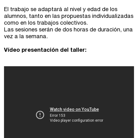
Zaragoza
fuentetaja
El trabajo se adaptará al nivel y edad de los
Santander
alumnos, tanto en las propuestas individualizadas
Quiénes somos
como en los trabajos colectivos.
Las sesiones serán de dos horas de duración, una
Gijón
Nuestra filosofía
vez a la semana.
Nuestro equipo
Palma
Vídeo presentación del taller:
Coordinadores
Las Palmas
Comunidad
Club de Escritura
Concursos
Editorial