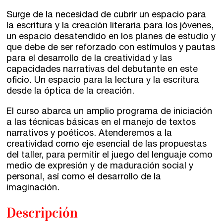
Madrid
Presenciales en Madrid
Surge de la necesidad de cubrir un espacio para
Barcelona
En directo a través de Zoom
Talleres presenciales ≻
la escritura y la creación literaria para los jóvenes,
un espacio desatendido en los planes de estudio y
Talleres por videoconferencia
que debe de ser reforzado con estímulos y pautas
Sevilla
para el desarrollo de la creatividad y las
Talleres online
capacidades narrativas del debutante en este
Valencia
oficio. Un espacio para la lectura y la escritura
Intensivos de verano ≻
desde la óptica de la creación.
Alicante
Recreativa 26
El curso abarca un amplio programa de iniciación
El taller de escritura creativa
a las técnicas básicas en el manejo de textos
Murcia
narrativos y poéticos. Atenderemos a la
creatividad como eje esencial de las propuestas
Málaga
Cursos
del taller, para permitir el juego del lenguaje como
medio de expresión y de maduración social y
Bilbao
personal, así como el desarrollo de la
Curso integral de narrativa
imaginación.
Máster de creación poética
Vitoria
Descripción