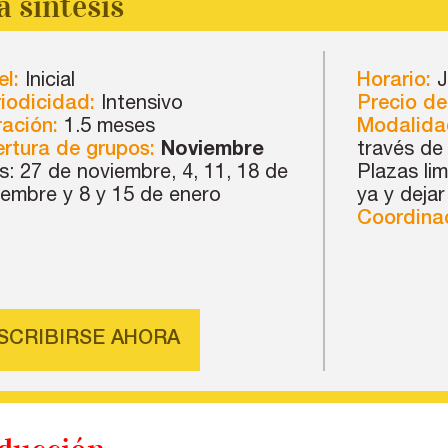
a síntesis
el:
Inicial
Horario:
J
iodicidad:
Intensivo
Precio de
ación:
1.5 meses
Modalida
rtura de grupos:
Noviembre
través de
s: 27 de noviembre, 4, 11, 18 de
Plazas lim
iembre y 8 y 15 de enero
ya y deja
Coordinac
NSCRIBIRSE AHORA