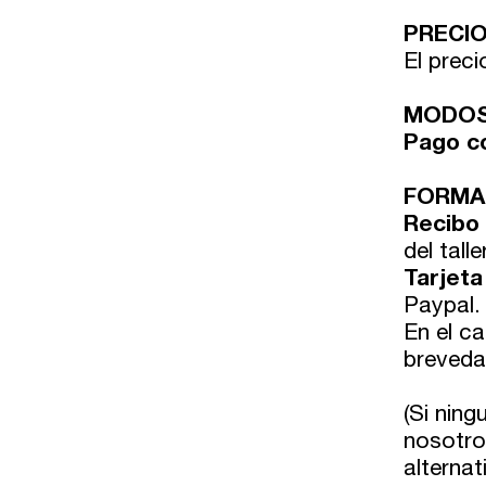
PRECI
El preci
MODOS
Pago c
FORMA
Recibo
del taller
Tarjeta
Paypal.
En el ca
breveda
(Si nin
nosotr
alternat