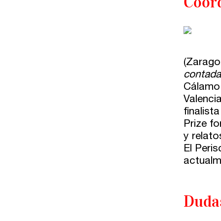
Coor
Comunidad
Club de Escritura
Concursos
(Zarago
contada
Editorial
Cálamo 
Valencia
finalist
Catálogo
Prize fo
Ebooks
y relat
El Peri
actualm
Recursos
Asesoría y Corrección
Duda
Tutorías