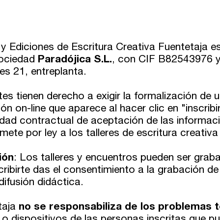
s y Ediciones de Escritura Creativa Fuentetaja 
sociedad
Paradójica S.L.
, con CIF B82543976 y 
es 21, entreplanta.
es tienen derecho a exigir la formalización de u
ión on-line que aparece al hacer clic en "inscrib
idad contractual de aceptación de las informac
te por ley a los talleres de escritura creativa 
ión
: Los talleres y encuentros pueden ser grab
scribirte das el consentimiento a la grabación de
difusión didáctica.
taja
no se responsabiliza de los problemas 
 o dispositivos de las personas inscritas que p