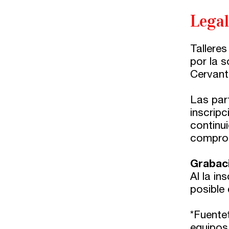
Legal
Tallere
por la 
Cervant
Las part
inscripc
continu
comprome
Grabac
Al la in
posible 
*Fuente
equipos