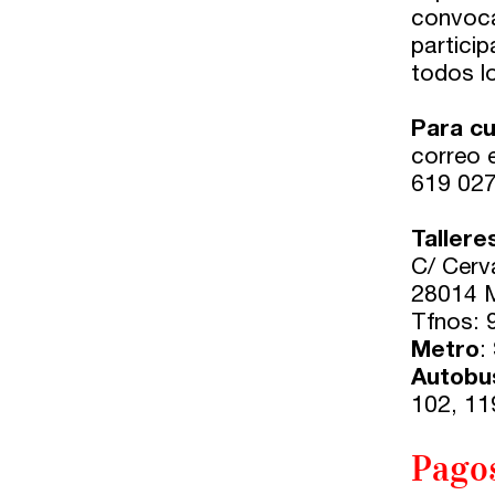
convoca
WhatsApp 619 027 626
particip
todos lo
Horario de atención:
De lunes a viernes
Para cu
de 10 a 15 y 17 a 20 horas
correo 
619 027
Tallere
C/ Cerv
28014 
Tfnos: 
Metro
:
Autobu
102, 11
Pago