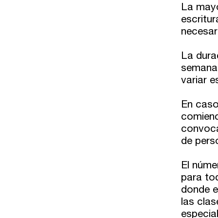
La mayor
Directorios
escritur
necesari
Contacto
La durac
semana.
Escríbenos
variar e
Guía Rápida
En caso
comienc
Dónde estamos
convoca
de pers
Sede central:
El núme
Cervantes nº21, entlo.
para tod
28014 Madrid
donde e
las cla
info@fuentetajaliteraria.com
especia
Tel 91 531 15 09