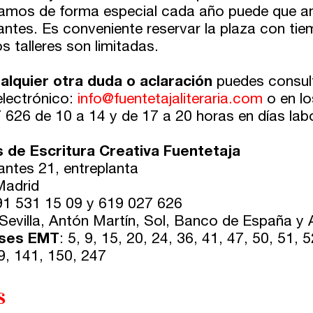
mos de forma especial cada año puede que am
antes. Es conveniente reservar la plaza con tie
s talleres son limitadas.
alquier otra duda o aclaración
puedes consult
electrónico:
info@fuentetajaliteraria.com
o en lo
 626 de 10 a 14 y de 17 a 20 horas en días lab
s de Escritura Creativa Fuentetaja
antes 21, entreplanta
Madrid
91 531 15 09 y 619 027 626
 Sevilla, Antón Martín, Sol, Banco de España y
ses EMT
: 5, 9, 15, 20, 24, 36, 41, 47, 50, 51, 
9, 141, 150, 247
s