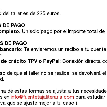
O
o del taller es de 225 euros.
 DE PAGO
ompleto
. Un sólo pago por el importe total del t
S DE PAGO
 bancario
: Te enviaremos un recibo a tu cuenta 
.
 de crédito TPV o PayPal
: Conexión directa c
so de que el taller no se realice, se devolverá
d.
guna de estas formas se ajusta a tus necesidad
os en
info@fuentetajaliteraria.com
para estudiar 
iva que se ajuste mejor a tu caso.)