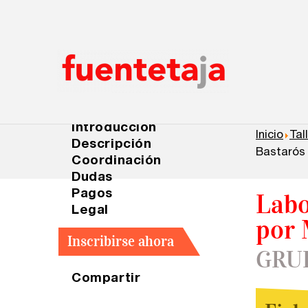
×
×
×
Ficha síntesis
Introducción
Inicio
Tal
Descripción
Bastarós
Coordinación
Dudas
Pagos
Labo
Legal
por 
Inscribirse ahora
GRU
Compartir