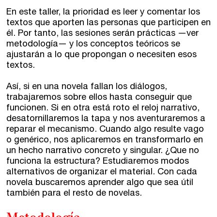
Directorios
En este taller, la prioridad es leer y comentar los
textos que aporten las personas que participen en
Contacto
él. Por tanto, las sesiones serán prácticas —ver
metodología— y los conceptos teóricos se
ajustarán a lo que propongan o necesiten esos
Escríbenos
textos.
Guía Rápida
Así, si en una novela fallan los diálogos,
trabajaremos sobre ellos hasta conseguir que
Dónde estamos
funcionen. Si en otra está roto el reloj narrativo,
desatornillaremos la tapa y nos aventuraremos a
reparar el mecanismo. Cuando algo resulte vago
Sede central:
o genérico, nos aplicaremos en transformarlo en
Cervantes nº21, entlo.
un hecho narrativo concreto y singular. ¿Que no
28014 Madrid
funciona la estructura? Estudiaremos modos
alternativos de organizar el material. Con cada
info@fuentetajaliteraria.com
novela buscaremos aprender algo que sea útil
Tel 91 531 15 09
también para el resto de novelas.
WhatsApp 619 027 626