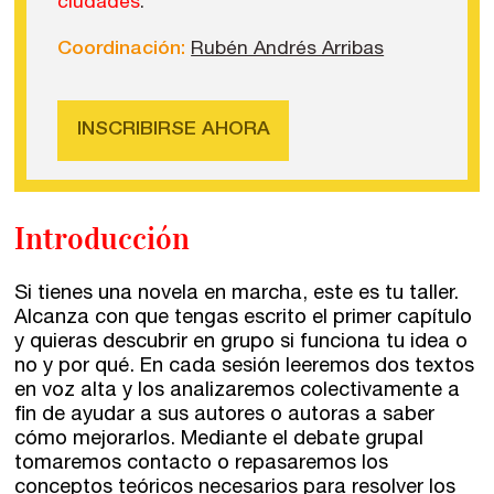
ciudades
.
Coordinación:
Rubén Andrés Arribas
INSCRIBIRSE AHORA
Introducción
Talleres de escritura
Madrid
Presenciales en Madrid
Si tienes una novela en marcha, este es tu taller.
Barcelona
En directo a través de Zoom
Talleres presenciales ≻
Alcanza con que tengas escrito el primer capítulo
y quieras descubrir en grupo si funciona tu idea o
Talleres por videoconferencia
Sevilla
no y por qué. En cada sesión leeremos dos textos
Talleres online
en voz alta y los analizaremos colectivamente a
Valencia
fin de ayudar a sus autores o autoras a saber
Intensivos de verano ≻
cómo mejorarlos. Mediante el debate grupal
Alicante
tomaremos contacto o repasaremos los
Recreativa 26
conceptos teóricos necesarios para resolver los