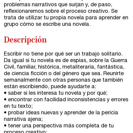
El taller de escritura creativa
problemas narrativos que surjan y, de paso,
Murcia
reflexionaremos sobre el proceso creativo. Se
trata de utilizar tu propia novela para aprender en
Málaga
Cursos
grupo cómo se escribe una novela.
Bilbao
Descripción
Curso integral de narrativa
Máster de creación poética
Vitoria
Escribir no tiene por qué ser un trabajo solitario.
Da igual si tu novela es de espías, sobre la Guerra
Zaragoza
Civil, familiar, histórica, metaliteraria, fantástica,
fuentetaja
de ciencia ficción o del género que sea. Reunirte
semanalmente con otras personas que también
Santander
Quiénes somos
están escribiendo, puede ayudarte a:
• saber si les interesa tu novela y por qué;
Gijón
Nuestra filosofía
• encontrar con facilidad inconsistencias y errores
en tu texto;
Nuestro equipo
Palma
• probar ideas nuevas y aprender de la pericia
Coordinadores
narrativa ajena;
Las Palmas
• tener una perspectiva más completa de tu
proceso creativo;