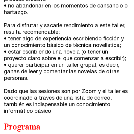
Comunidad
• no abandonar en los momentos de cansancio o
hartazgo.
Club de Escritura
Para disfrutar y sacarle rendimiento a este taller,
Concursos
resulta recomendable:
• tener algo de experiencia escribiendo ficción y
un conocimiento básico de técnica novelística;
Editorial
• estar escribiendo una novela (o tener un
proyecto claro sobre el que comenzar a escribir);
• querer participar en un taller grupal, es decir,
Catálogo
ganas de leer y comentar las novelas de otras
Ebooks
personas.
Dado que las sesiones son por Zoom y el taller es
Recursos
coordinado a través de una lista de correo,
también es indispensable un conocimiento
informático básico.
Asesoría y Corrección
Programa
Tutorías