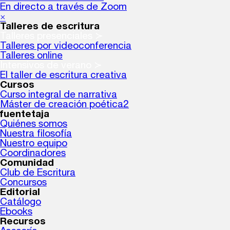
En directo a través de Zoom
×
Talleres de escritura
Talleres presenciales ≻
Talleres por videoconferencia
Talleres online
Intensivos de verano ≻
El taller de escritura creativa
Cursos
Curso integral de narrativa
Máster de creación poética2
fuentetaja
Quiénes somos
Nuestra filosofía
Nuestro equipo
Coordinadores
Comunidad
Club de Escritura
Concursos
Editorial
Catálogo
Ebooks
Recursos