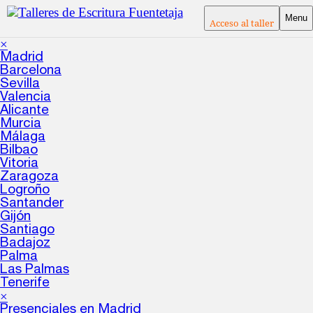
Menu
Acceso al taller
×
Madrid
Barcelona
Sevilla
Valencia
Alicante
Murcia
Málaga
Bilbao
Vitoria
Zaragoza
Logroño
Santander
Gijón
Santiago
Badajoz
Palma
Las Palmas
Tenerife
×
Presenciales en Madrid