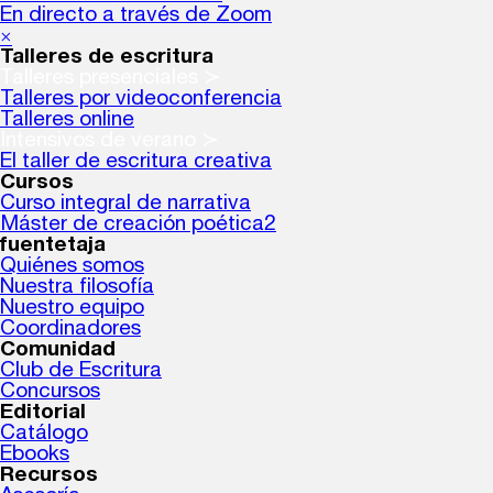
En directo a través de Zoom
×
Talleres de escritura
Talleres presenciales ≻
Talleres por videoconferencia
Talleres online
Intensivos de verano ≻
El taller de escritura creativa
Cursos
Curso integral de narrativa
Máster de creación poética2
fuentetaja
Quiénes somos
Nuestra filosofía
Nuestro equipo
Coordinadores
Comunidad
Club de Escritura
Concursos
Editorial
Catálogo
Ebooks
Recursos