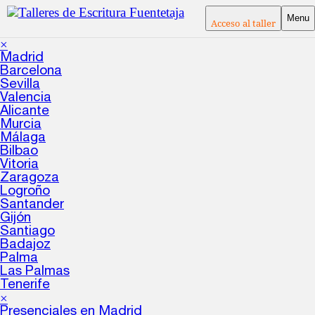
Menu
Acceso al taller
×
Madrid
Barcelona
Sevilla
Valencia
Alicante
Murcia
Málaga
Bilbao
Vitoria
Zaragoza
Logroño
Santander
Gijón
Santiago
Badajoz
Palma
Las Palmas
Tenerife
×
Presenciales en Madrid