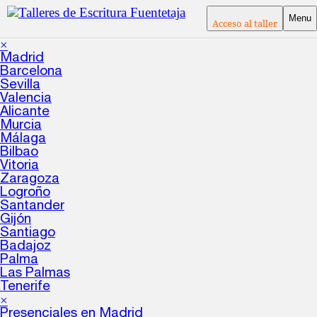
Menu
Acceso al taller
×
Madrid
Barcelona
Sevilla
Valencia
Alicante
Murcia
Málaga
Bilbao
Vitoria
Zaragoza
Logroño
Santander
Gijón
Santiago
Badajoz
Palma
Las Palmas
Tenerife
×
Presenciales en Madrid