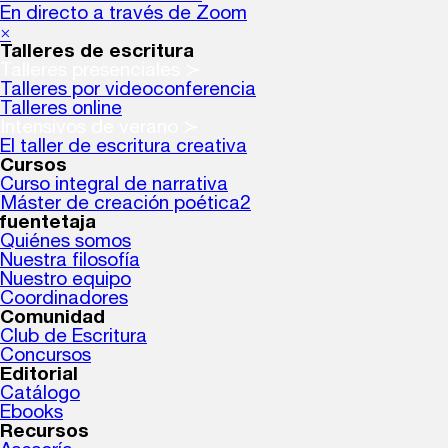
En directo a través de Zoom
×
Talleres de escritura
Talleres presenciales ≻
Talleres por videoconferencia
Talleres online
Intensivos de verano ≻
El taller de escritura creativa
Cursos
Curso integral de narrativa
Máster de creación poética2
fuentetaja
Quiénes somos
Nuestra filosofía
Nuestro equipo
Coordinadores
Comunidad
Club de Escritura
Concursos
Editorial
Catálogo
Ebooks
Recursos