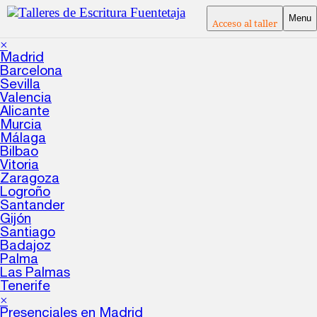
Menu
Acceso al taller
×
Madrid
Barcelona
Sevilla
Valencia
Alicante
Murcia
Málaga
Bilbao
Vitoria
Zaragoza
Logroño
Santander
Gijón
Santiago
Badajoz
Palma
Las Palmas
Tenerife
×
Presenciales en Madrid