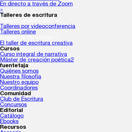
En directo a través de Zoom
×
Talleres de escritura
Talleres presenciales ≻
Talleres por videoconferencia
Talleres online
Intensivos de verano ≻
El taller de escritura creativa
Cursos
Curso integral de narrativa
Máster de creación poética2
fuentetaja
Quiénes somos
Nuestra filosofía
Nuestro equipo
Coordinadores
Comunidad
Club de Escritura
Concursos
Editorial
Catálogo
Ebooks
Recursos