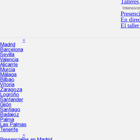
Talleres
Intensivo
Presenc
En dire
El taller
×
Madrid
Barcelona
Sevilla
Valencia
Alicante
Murcia
Málaga
Bilbao
Vitoria
Zaragoza
Logroño
Santander
Gijón
Santiago
Badajoz
Palma
Las Palmas
Tenerife
×