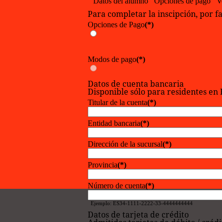
Datos del alumno
Opciones de pago
V
Para completar la inscipción, por f
Opciones de Pago
(*)
Modos de pago
(*)
Datos de cuenta bancaria
Disponible sólo para residentes en
Titular de la cuenta
(*)
Entidad bancaria
(*)
Dirección de la sucursal
(*)
Provincia
(*)
Número de cuenta
(*)
Ejemplo: ES34-1111-2222-33-4444444444
Datos de tarjeta de crédito