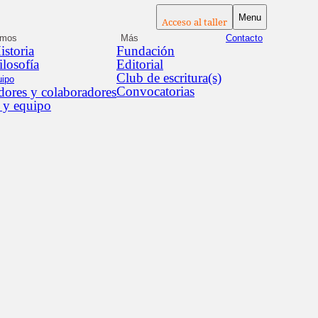
Menu
Acceso al taller
omos
Más
Contacto
istoria
Fundación
ilosofía
Editorial
Club de escritura(s)
uipo
Convocatorias
ores y colaboradores
 y equipo