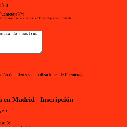
día 8
Fuentetaja?
(*)
er realizado o no un curso en Fuentetaja anteriormente.
ión de talleres y actualizaciones de Fuentetaja
a en Madrid - Inscripción
uyen
:
aso 3: