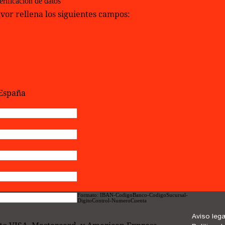
erificación de datos
avor rellena los siguientes campos:
 España
Formato: IBAN-CodigoBanco-CodigoSucursal-
DigitoControl-NumeroCuenta
Aviso lega