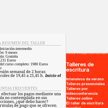
A RESUMEN DEL TALLER
Iniciación-intermedio
ón:
9 meses
la:
Gratuita
:
231 Euros
del curso completo:
1980 Euros
Talleres de
o:
escritura
esión semanal de 2 horas:
coles de 19,45 a 21,45 h.
Inicio el
Intensivos de verano
Talleres presenciales
UNTAS FRECUENTES
Talleres por
 efectuar los pagos mediante una
videoconferencia
la no contemplada en sus
Talleres online
ucciones, ¿qué debo hacer?
El taller de escritura
órmulas de pago que se ofrecen