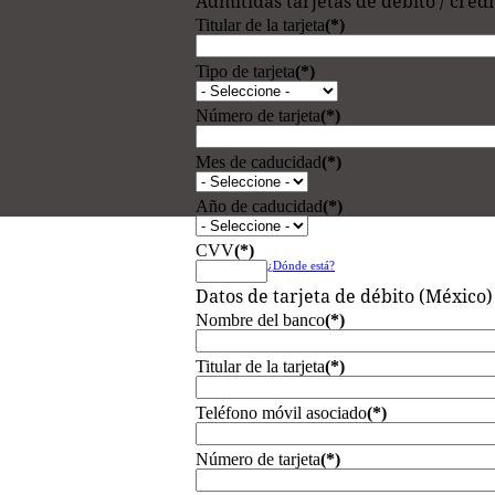
Admitidas tarjetas de débito / cré
Titular de la tarjeta
(*)
Tipo de tarjeta
(*)
Número de tarjeta
(*)
Mes de caducidad
(*)
Año de caducidad
(*)
CVV
(*)
¿Dónde está?
Datos de tarjeta de débito (México)
Nombre del banco
(*)
Titular de la tarjeta
(*)
Teléfono móvil asociado
(*)
Número de tarjeta
(*)