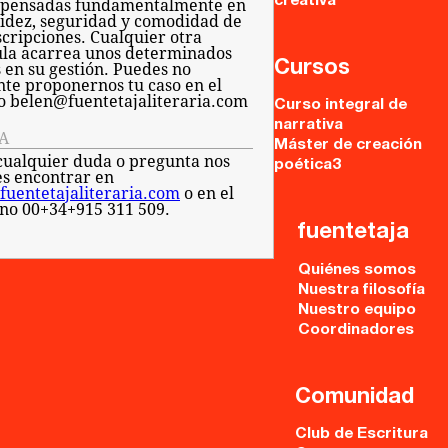
creativa
 pensadas fundamentalmente en
pidez, seguridad y comodidad de
scripciones. Cualquier otra
la acarrea unos determinados
Cursos
s en su gestión. Puedes no
nte proponernos tu caso en el
o belen@fuentetajaliteraria.com
Curso integral de
narrativa
A
Máster de creación
cualquier duda o pregunta nos
poética3
s encontrar en
fuentetajaliteraria.com
o en el
ono 00+34+915 311 509.
fuentetaja
Quiénes somos
Nuestra filosofía
Nuestro equipo
Coordinadores
Comunidad
Club de Escritura