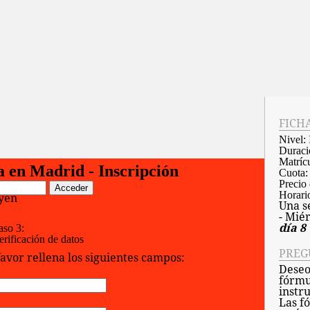
FICH
Nivel:
Duraci
Matrícu
a en Madrid - Inscripción
Cuota
Precio 
Acceder
Horari
uyen
Una s
:
- Miér
día 8
aso 3:
erificación de datos
PREG
favor rellena los siguientes campos:
Deseo
fórmu
instr
Las f