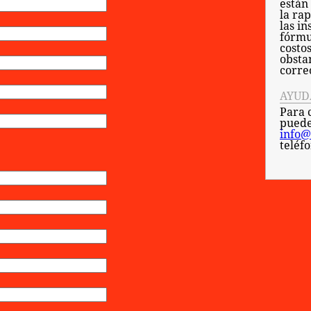
están
la ra
las in
fórmu
costo
obsta
corre
AYUD
Para 
puede
info@
teléf