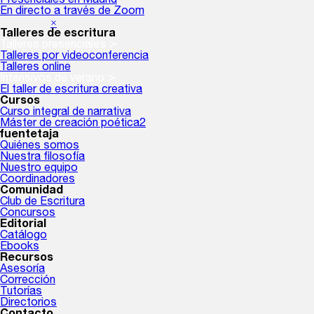
Presenciales en Madrid
En directo a través de Zoom
×
Talleres de escritura
Talleres presenciales ≻
Talleres por videoconferencia
Talleres online
Intensivos de verano ≻
El taller de escritura creativa
Cursos
Curso integral de narrativa
Máster de creación poética2
fuentetaja
Quiénes somos
Nuestra filosofía
Nuestro equipo
Coordinadores
Comunidad
Club de Escritura
Concursos
Editorial
Catálogo
Ebooks
Recursos
Asesoría
Corrección
Tutorías
Directorios