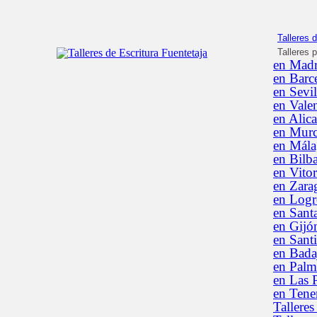
Talleres d
Talleres 
en Madr
en Barc
en Sevil
en Vale
en Alica
en Murc
en Mála
en Bilb
en Vitor
en Zara
en Log
en Sant
en Gijó
en Sant
en Bada
en Palm
en Las 
en Tener
Talleres