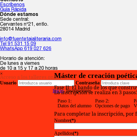
Contacto
Escríbenos
Guía Rápida
Dónde estamos
Sede central:
Cervantes nº21, entlo.
28014 Madrid
info@fuentetajaliteraria.com
Tel 91 531 15 09
WhatsApp 619 027 626
Horario de atención:
De lunes a viernes
de 10 a 15 y 17 a 20 horas
×
Máster de creación poétic
Acceso a los talleres online
Usuario
Contraseña
Fase II: El bando de los que constr
Inicio
Inscripciones
La inscripción se realiza en 3 pasos
Paso 1:
Paso 2:
P
Datos del alumno
Opciones de pago
V
Para completar la inscripción, por 
Nombre
(*)
Apellidos
(*)