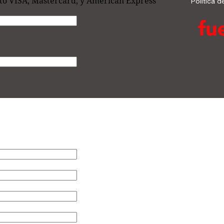
dito VISA, Mastercard, y American Express
Política d