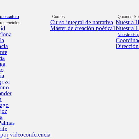
e escritura
Cursos
Quiénes S
Curso integral de narrativa
Nuestra H
presenciales
Máster de creación poética1
Nuestra F
id
elona
Nuestro Eq
la
Coordinad
ncia
Dirección
nte
ia
ga
ao
ia
goza
roño
ander
n
iago
joz
a
Palmas
ife
 por videoconferencia