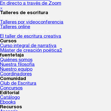
En directo a través de Zoom
×
Talleres de escritura
Talleres presenciales ≻
Talleres por videoconferencia
Talleres online
Intensivos de verano ≻
El taller de escritura creativa
Cursos
Curso integral de narrativa
Máster de creación poética2
fuentetaja
Quiénes somos
Nuestra filosofía
Nuestro equipo
Coordinadores
Comunidad
Club de Escritura
Concursos
Editorial
Catálogo
Ebooks
Recursos