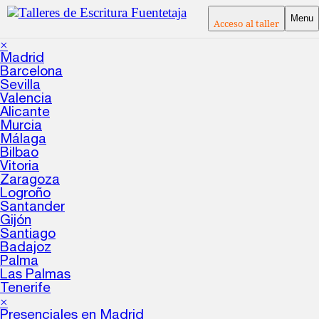
Menu
Acceso al taller
×
Madrid
Barcelona
Sevilla
Valencia
Alicante
Murcia
Málaga
Bilbao
Vitoria
Zaragoza
Logroño
Santander
Gijón
Santiago
Badajoz
Palma
Las Palmas
Tenerife
×
Presenciales en Madrid