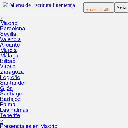
Menu
Acceso al taller
×
Madrid
Barcelona
Sevilla
Valencia
Alicante
Murcia
Málaga
Bilbao
Vitoria
Zaragoza
Logroño
Santander
Gijón
Santiago
Badajoz
Palma
Las Palmas
Tenerife
×
Presenciales en Madrid