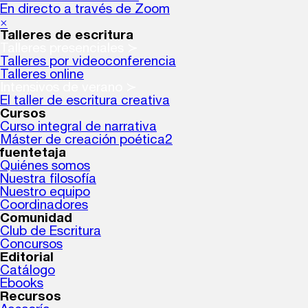
En directo a través de Zoom
×
Talleres de escritura
Talleres presenciales ≻
Talleres por videoconferencia
Talleres online
Intensivos de verano ≻
El taller de escritura creativa
Cursos
Curso integral de narrativa
Máster de creación poética2
fuentetaja
Quiénes somos
Nuestra filosofía
Nuestro equipo
Coordinadores
Comunidad
Club de Escritura
Concursos
Editorial
Catálogo
Ebooks
Recursos