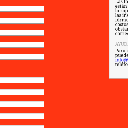
Las f
están
la ra
las in
fórmu
costo
obsta
corre
AYUD
Para 
puede
info@
teléf