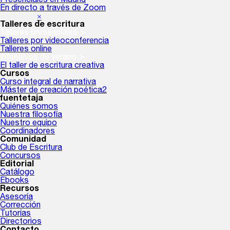
Presenciales en Madrid
En directo a través de Zoom
×
Talleres de escritura
Talleres presenciales ≻
Talleres por videoconferencia
Talleres online
Intensivos de verano ≻
El taller de escritura creativa
Cursos
Curso integral de narrativa
Máster de creación poética2
fuentetaja
Quiénes somos
Nuestra filosofía
Nuestro equipo
Coordinadores
Comunidad
Club de Escritura
Concursos
Editorial
Catálogo
Ebooks
Recursos
Asesoría
Corrección
Tutorías
Directorios