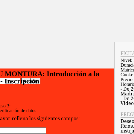
FICH
Nivel:
Duraci
Matrícu
MONTURA: Introducción a la
Cuota
Precio 
 - Inscripción
Acceder
Horari
- De 2
Madr
:
- De 2
Video
aso 3:
erificación de datos
PREG
favor rellena los siguientes campos:
Deseo
fórmu
instr