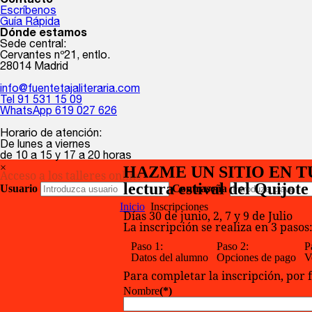
Contacto
Escríbenos
Guía Rápida
Dónde estamos
Sede central:
Cervantes nº21, entlo.
28014 Madrid
info@fuentetajaliteraria.com
Tel 91 531 15 09
WhatsApp 619 027 626
Horario de atención:
De lunes a viernes
de 10 a 15 y 17 a 20 horas
×
HAZME UN SITIO EN TU 
Acceso a los talleres online
lectura estival del Quijote
Usuario
Contraseña
Inicio
Inscripciones
Días 30 de junio, 2, 7 y 9 de Julio
La inscripción se realiza en 3 pasos
Paso 1:
Paso 2:
P
Datos del alumno
Opciones de pago
V
Para completar la inscripción, por 
Nombre
(*)