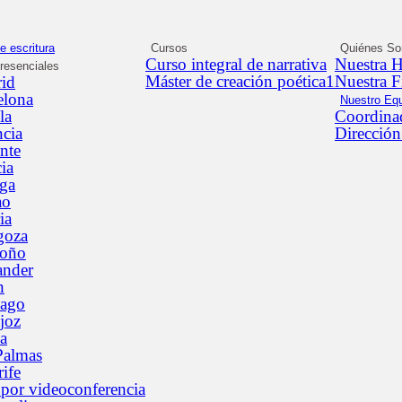
e escritura
Cursos
Quiénes S
Curso integral de narrativa
Nuestra H
presenciales
Máster de creación poética1
Nuestra F
id
elona
Nuestro Eq
la
Coordinad
ncia
Dirección
nte
ia
ga
ao
ia
goza
roño
ander
n
iago
joz
a
Palmas
ife
 por videoconferencia