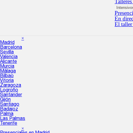
Talleres
Intensivo
Presenc
En dire
El taller
×
Madrid
Barcelona
Sevilla
Valencia
Alicante
Murcia
Málaga
Bilbao
Vitoria
Zaragoza
Logroño
Santander
Gijón
Santiago
Badajoz
Palma
Las Palmas
Tenerife
×