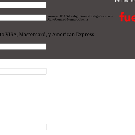
Política d
Formato: IBAN-CodigoBanco-CodigoSucursal-
DigitoControl-NumeroCuenta
dito VISA, Mastercard, y American Express