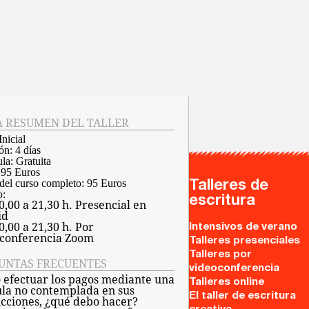
A RESUMEN DEL TALLER
Inicial
ón:
4 días
la:
Gratuita
:
95 Euros
del curso completo:
95 Euros
Talleres de
o:
escritura
0,00 a 21,30 h. Presencial en
id
0,00 a 21,30 h. Por
Intensivos de verano
conferencia Zoom
Talleres presenciales
Talleres por
UNTAS FRECUENTES
videoconferencia
 efectuar los pagos mediante una
Talleres online
la no contemplada en sus
El taller de escritura
ucciones, ¿qué debo hacer?