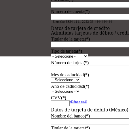
Número de cuenta
(*)
Ejemplo: ES34-1111-2222-33-4444444444
Datos de tarjeta de crédito
Admitidas tarjetas de débito / cré
Titular de la tarjeta
(*)
Tipo de tarjeta
(*)
Número de tarjeta
(*)
Mes de caducidad
(*)
Año de caducidad
(*)
CVV
(*)
¿Dónde está?
Datos de tarjeta de débito (México)
Nombre del banco
(*)
Titular de la tarjeta
(*)