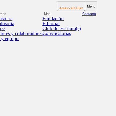
Menu
Acceso al taller
omos
Más
Contacto
istoria
Fundación
ilosofía
Editorial
Club de escritura(s)
uipo
Convocatorias
ores y colaboradores
 y equipo