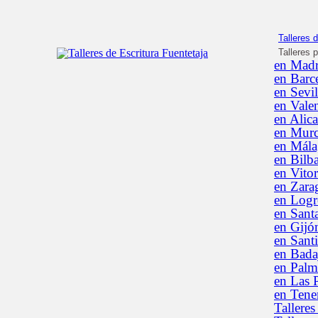
Talleres d
Talleres 
en Madr
en Barc
en Sevil
en Vale
en Alica
en Murc
en Mála
en Bilb
en Vitor
en Zara
en Log
en Sant
en Gijó
en Sant
en Bada
en Palm
en Las 
en Tener
Talleres