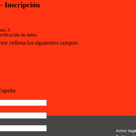
 - Inscripción
:
aso 3:
erificación de datos
avor rellena los siguientes campos:
 España
Aviso lega