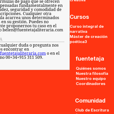
creativa
órmulas de pago que se ofrecen
 pensadas fundamentalmente en
pidez, seguridad y comodidad de
scripciones. Cualquier otra
Cursos
la acarrea unos determinados
s en su gestión. Puedes no
nte proponernos tu caso en el
Curso integral de
o belen@fuentetajaliteraria.com
narrativa
Máster de creación
A
poética3
cualquier duda o pregunta nos
s encontrar en
fuentetajaliteraria.com
o en el
ono 00+34+915 311 509.
fuentetaja
Quiénes somos
Nuestra filosofía
Nuestro equipo
Coordinadores
Comunidad
Club de Escritura