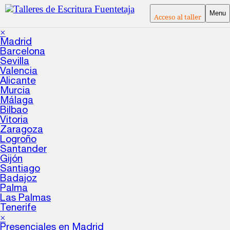
Menu
Acceso al taller
×
Madrid
Barcelona
Sevilla
Valencia
Alicante
Murcia
Málaga
Bilbao
Vitoria
Zaragoza
Logroño
Santander
Gijón
Santiago
Badajoz
Palma
Las Palmas
Tenerife
×
Presenciales en Madrid