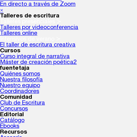
En directo a través de Zoom
×
Talleres de escritura
Talleres presenciales ≻
Talleres por videoconferencia
Talleres online
Intensivos de verano ≻
El taller de escritura creativa
Cursos
Curso integral de narrativa
Máster de creación poética2
fuentetaja
Quiénes somos
Nuestra filosofía
Nuestro equipo
Coordinadores
Comunidad
Club de Escritura
Concursos
Editorial
Catálogo
Ebooks
Recursos