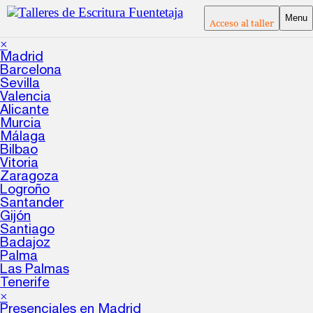
Menu
Acceso al taller
×
Madrid
Barcelona
Sevilla
Valencia
Alicante
Murcia
Málaga
Bilbao
Vitoria
Zaragoza
Logroño
Santander
Gijón
Santiago
Badajoz
Palma
Las Palmas
Tenerife
×
Presenciales en Madrid