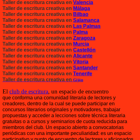
Taller de
escritura creativa en
Valencia
Taller de
escritura creativa en
Málaga
Taller de
escritura creativa en
Bilbao
Taller de
escritura creativa en
Salamanca
Taller de
escritura creativa en
Las Palmas
Taller de
escritura creativa en
Palma
Taller de
escritura creativa en
Zaragoza
Taller de
escritura creativa en
Murcia
Taller de
escritura creativa en
Castellón
Taller de
escritura creativa en
Alicante
Taller de
escritura creativa en
Vitoria
Taller de
escritura creativa en
Santander
Taller de
escritura creativa en
Tenerife
Taller de
escritura creativa en
Gijón
El
club de escritura
, un espacio de encuentro
que conforma una comunidad literaria de lectores y
creadores, dentro de la cual se puede participar en
concursos literarios originales y motivadores, trabajar
propuestas y acceder a lecciones sobre técnica literaria
gratuitas o a cursos y seminarios de cuota reducida para
miembros del club. Un espacio abierto a convocatorias
periódicas con una importante peculiaridad: es un espacio
participativo y punto de encuentro de lectores y
aficionados